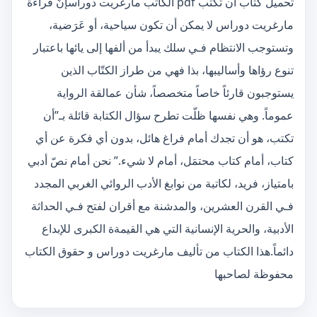
تحميل كتاب أن تكتب pdf الكاتب مارغريت دوراسإنّ قراءة
مارغريت دوراس لا يمكن أن تكون سياحية، أو عَرَضية،
وتستوجب الانتظام فـي سلك يبدأ من ألفها إلى يائها باعتبار
تنوع رؤاها وأساليبها، بذا فهي من طراز الكتّاب الذين
يستوجبون قارئاً خاصاً متخصصاً، شأن عمالقة الرواية
عموماً. وهي نفسها ظلّت تطرح سؤال الكتابة قائلة بـ”أن
تكتب، هو أن تجدك أمام فراغ هائل، بدون أي فكرة عن أي
كتاب، أمام كتاب محتمَل، أمام لا شيء.” نحن أمام نصّ أدبي
بامتياز، فريد، لكاتبة من نوابغ الأدب الروائي الغربي المجدد
فـي القرن العشرين، والمدشنة مع أقران لفتح فـي الحداثة
الأدبية، والحرية الإنسانية التي هي القيمةة الكبرى للإبداع
دائماً.هذا الكتاب من تأليف مارغريت دوراس و حقوق الكتاب
محفوظة لصاحبها