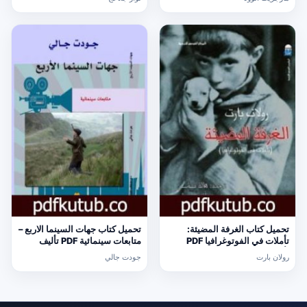
تحميل كتاب الغرفة المضيئة:
تحميل كتاب جهات السينما الاربع –
تأملات في الفوتوغرافيا PDF
متابعات سينمائية PDF تأليف
تأليف رولان بارت مجانا [كامل]
جودت جالي مجانا [كامل]
رولان بارت
جودت جالي