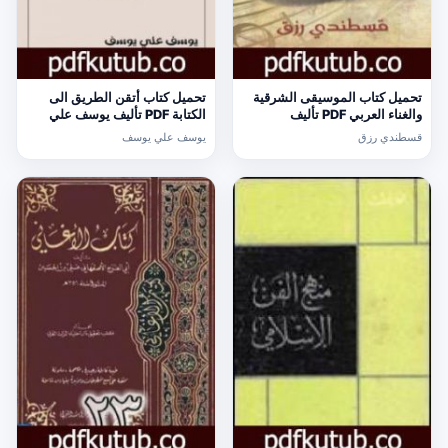
تحميل كتاب الموسيقى الشرقية
تحميل كتاب أتقن الطريق الى
والغناء العربي PDF تأليف
الكتابة PDF تأليف يوسف علي
قسطندي رزق مجانا [كامل]
يوسف مجانا [كامل]
قسطندي رزق
يوسف علي يوسف