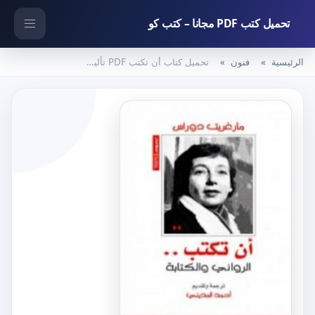
تحميل كتب PDF مجانا – كتب كو
الرئيسية
فنون
تحميل كتاب أن تكتب PDF تأليف مارغريت دوراس مجانا [كامل]