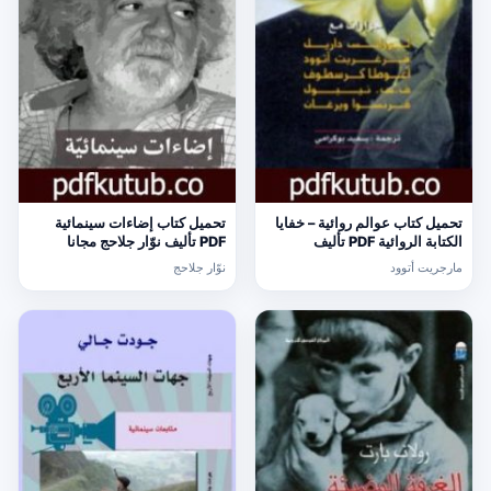
تحميل كتاب عوالم روائية – خفايا
تحميل كتاب إضاءات سينمائية
الكتابة الروائية PDF تأليف
PDF تأليف نوّار جلاحج مجانا
مارجريت أتوود مجانا [كامل]
[كامل]
مارجريت أتوود
نوّار جلاحج