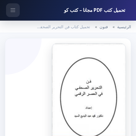
تحميل كتب PDF مجانا – كتب كو
الرئيسية
فنون
تحميل كتاب فن التحرير الصحفي في العصر الرقمي PDF تأليف د. محمد عبد البديع السيد مجانا [كامل]