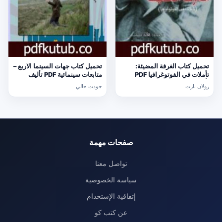
تحميل كتاب الغرفة المضيئة:
تحميل كتاب جهات السينما الاربع –
تأملات في الفوتوغرافيا PDF
متابعات سينمائية PDF تأليف
تأليف رولان بارت مجانا [كامل]
جودت جالي مجانا [كامل]
رولان بارت
جودت جالي
صفحات مهمة
تواصل معنا
سياسة الخصوصية
إتفاقية الإستخدام
عن كتب كو