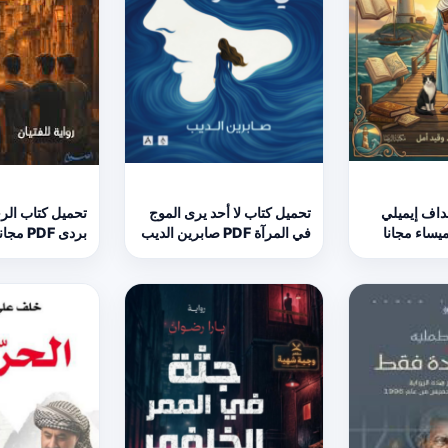
داف إيميلي
تحميل كتاب لا أحد يرى الموج
تحميل كتاب الرح
في المرآة PDF صابرين الديب
بردى PDF مجانا
مجانا