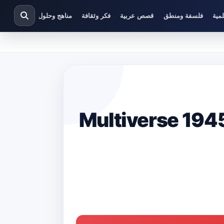
مية
فلسفة ومنطق
قصص عربية
فكر وثقافة
مناهج وحلول دراسية
بل: مكة Multiverse 1945-2009