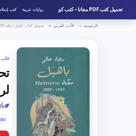
تحميل كتب PDF مجانا – كتب كو
روايات عربية
كتب إسلام
الرئيسية
الأدب العربي
تحميل كتاب باهبل: مكة Multiverse 1945-2009 لرجاء عالم بصيغة PDF مجانا
الأدب 
لرجا
تأل
ا