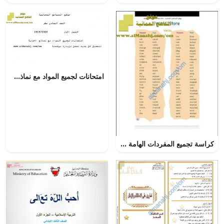
امتحانات لجميع المواد مع نماذج الإجابة (الامتحانات) الحادي عشر
كراسة تجميع المفردات الهامة للفصل (لغة انجليزية) الخامس