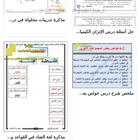
مذكرة تدريبات محلولة في درس التطبيقات الفيزيائية والهندسية من وحدة تطبيقات التكامل, (رياضيات) الثاني عشر المتقدم
حل أسئلة درس الإتزان الكيميائي ” إختبار من متعدد على نمط الوزارة”, (كيمياء) الثاني عشر العام
ملخص شرح درس خواص بعض المجموعات الأخرى مع حل الأنشطة (علوم) الثامن
مذكرة لغة الضاد في القواعد والنحو والصرف والإملاء (نسخة) (لغة عربية) السادس