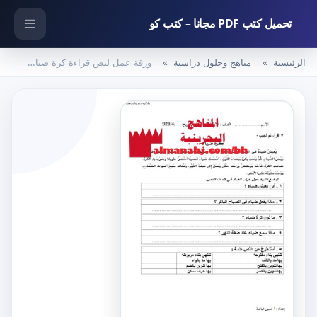
تحميل كتب PDF مجانا – كتب كو
الرئيسية
مناهج وحلول دراسية
ورقة عمل لنص قراءة كرة ضياء (لغة عربية) الأول