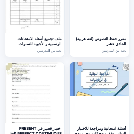
مقرر حفظ النصوص (لغة عربية)
ملف تجميع أسئلة الامتحانات
الحادي عشر
الرسمية و الأجوبة للسنوات
السابقة الدور الأول (الامتحانات)
نخبة من المدرسين
نخبة من المدرسين
التاسع
أسئلة امتحانية ومراجعة للاختبار
اختبار قصير في PRESENT
النهائي وفق منهج كامبردج نموذج
PERFECT CONTINUOUS (لغة