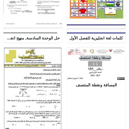
كلمات لغة انجليزية للفصل الأول
حل الوحدة السادسة, منهج انجليزي (كيمياء) العاشر المتقدم
المسافة ونقطة المنتصف