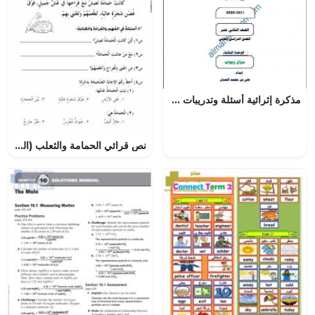
مذكرة إثرائية أسئلة وتدريبات وأجوبة في الوحدة الثالثة – درس الوصية (تربية اسلامية) الثاني عشر
نص قرائي الحمامة والثعلب (القطعة الأولى) (لغة عربية) الثالث