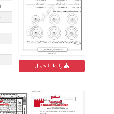
ا
ص
ح
رابط التحميل