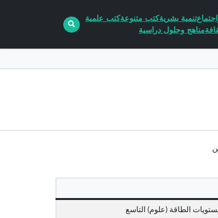
جتماع
تنمية بشرية
كتب متنوعة
كتب علمية
افة
مناهج وحلول دراسية
ويات الطاقة (علوم) التاسع