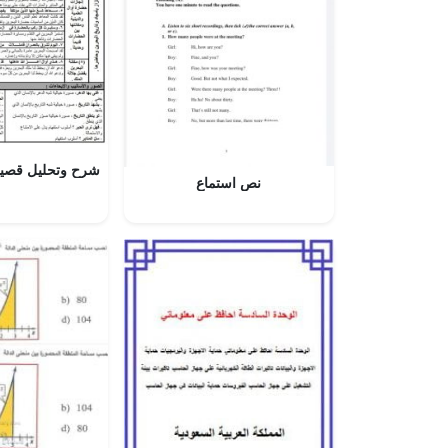
نص استماع