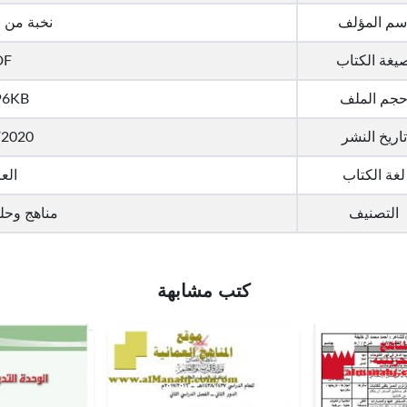
سم المؤلف
نخبة من 
يغة الكتاب
DF
جم الملف
96KB
تاريخ النشر
/2020
لغة الكتاب
العر
التصنيف
مناهج وحل
كتب مشابهة