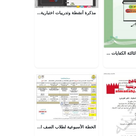
مذكرة أنشطة وتدريبات اختبارية لدرس النسبة والتناسب مع الحل (رياضيات) الخامس
الوحدة التدريبية الثالثة الكفايات 1 – المنهاج السعودي
الخطة الأسبوعية لطلاب الصف السابع من 24 10 الى 28 10 درسة الشعلة الخاصة, (المدارس) السابع