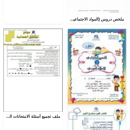
ملخص دروس (المواد الاجتماعية) الخامس
ملف تجميع أسئلة الامتحانات الرسمية والأجوبة للسنوات السابقة (فيزياء) الثاني عشر