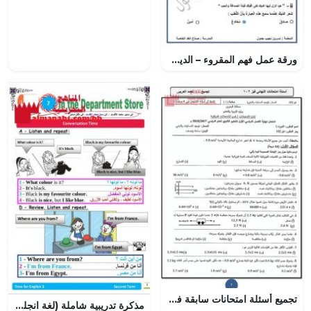
ورقة عمل فهم المقروء – الديك الذكي والثعلب المكار مع الحل, (لغة عربية) الثالث
تجميع أسئلة امتحانات سابقة فيز 102
مذكرة تدريبية شاملة (لغة انجليزية) الثالث