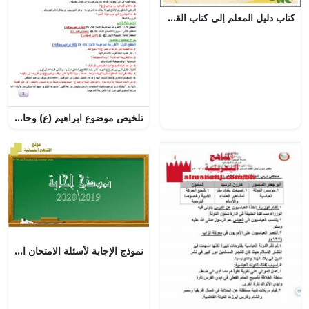
كتاب دليل المعلم إلى كتاب القراءة (الجزء الثاني) (لغة عربية) الأول
تلخيص موضوع ابراهيم (ع) وحاجة المشركين
نموذج الإجابة لأسئلة الامتحان الرسمي الدور الأول (تربية خاصة) (فنون تشكيلية) الثاني عشر