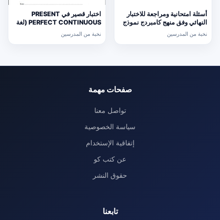
أسئلة امتحانية ومراجعة للاختبار
اختبار قصير في PRESENT
النهائي وفق منهج كامبردج نموذج
PERFECT CONTINUOUS (لغة
ثالث (رياضيات) التاسع
انجليزية) حلقة ثانية
نخبة من المدرسين
نخبة من المدرسين
صفحات مهمة
تواصل معنا
سياسة الخصوصية
إتفاقية الإستخدام
عن كتب كو
حقوق النشر
تابعنا