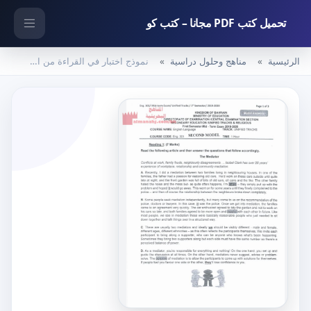
تحميل كتب PDF مجانا – كتب كو
الرئيسية
مناهج وحلول دراسية
نموذج اختبار في القراءة من امتحان منتصف العام الدراسي مقرر إنج 301 (لغة انجليزية) الثالث الثانوي