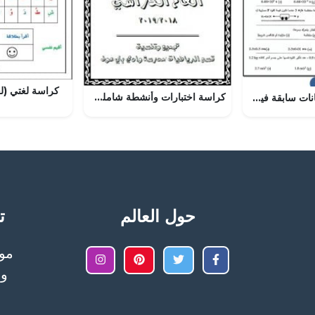
كراسة لغتي (لغ
كراسة اختبارات وأنشطة شاملة (رياضيات) الخامس
تجميع أسئلة امتحانات سابقة فيز 102
حول العالم
تح
وا