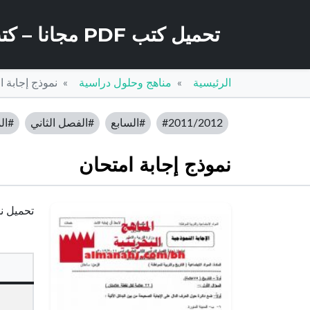
تحميل كتب PDF مجانا – كتب كو
الرئيسية
مناهج وحلول دراسية
نموذج إجابة ا
#2011/2012
#السابع
#الفصل الثاني
#الم
نموذج إجابة امتحان
تحميل نمو