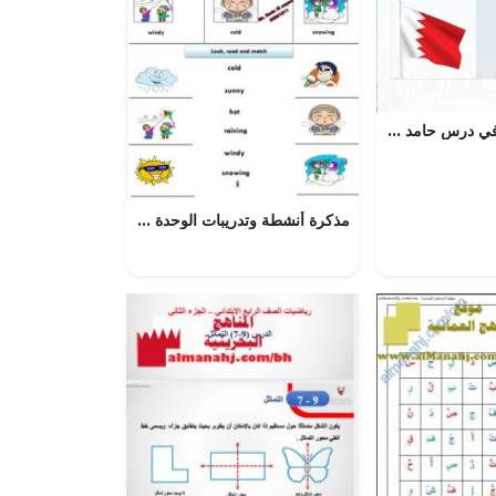
نشاط الكتروني في درس حامد وسعاد (المواد الاجتماعية) الأول
مذكرة أنشطة وتدريبات الوحدة السابعة (لغة انجليزية) الثالث