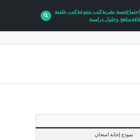
جتماع
تنمية بشرية
كتب متنوعة
كتب علمية
افة
مناهج وحلول دراسية
نموذج إجابة امتحان