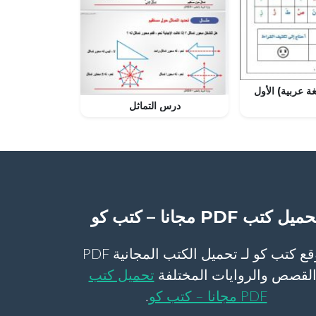
ة عربية) الأول
درس التماثل
ميل كتب PDF مجانا – كتب كو
موقع كتب كو لـ تحميل الكتب المجانية PDF
لقصص والروايات المختلفة
تحميل كتب
PDF مجانا – كتب كو
.