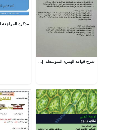
شرح قواعد الهمزة المتوسطة, (لغة عربية) الخامس