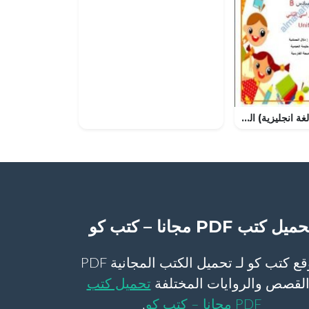
كراسة اللغة B (لغة انجليزية) السادس
ميل كتب PDF مجانا – كتب كو
موقع كتب كو لـ تحميل الكتب المجانية PDF
لقصص والروايات المختلفة
تحميل كتب
PDF مجانا – كتب كو
.