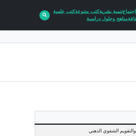
جتماع
تنمية بشرية
كتب متنوعة
كتب علمية
افة
مناهج وحلول دراسية
والتقويم الشفوي الذهني