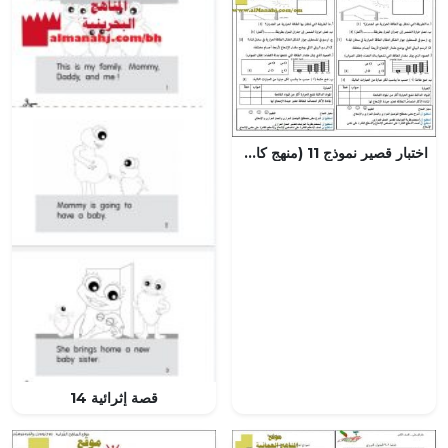
اختبار قصير نموذج 11 (منهج كامبردج) (علوم) الثامن
قصة إثرائية 14