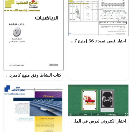
اختبار قصير نموذج 36 (منهج كامبردج) – نشاط (2-3) (علوم) الثامن
كتاب النشاط وفق منهج كامبردج (رياضيات) السابع
اختبار الكتروني لدرس في الملعب (علوم) الأول