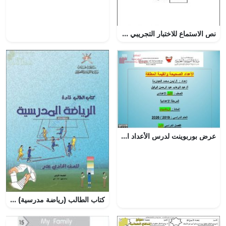
نص الاستماع للاختبار التجريبي بمحافظة الداخلية (أحياء) الثاني عشر
عرض بوربوينت لدرس الأعداد الصحيحة والقيمة المطلقة
كتاب الطالب (رياضة مدرسية) الحادي عشر