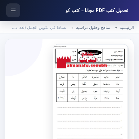
تحميل كتب PDF مجانا – كتب كو
الرئيسية
مناهج وحلول دراسية
نشاط في تكوين الجمل (لغة عربية) الأول