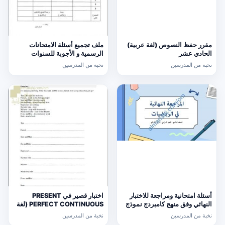
مقرر حفظ النصوص (لغة عربية)
ملف تجميع أسئلة الامتحانات
الحادي عشر
الرسمية و الأجوبة للسنوات
السابقة الدور الأول (الامتحانات)
نخبة من المدرسين
نخبة من المدرسين
التاسع
أسئلة امتحانية ومراجعة للاختبار
اختبار قصير في PRESENT
النهائي وفق منهج كامبردج نموذج
PERFECT CONTINUOUS (لغة
ثالث (رياضيات) التاسع
انجليزية) حلقة ثانية
نخبة من المدرسين
نخبة من المدرسين