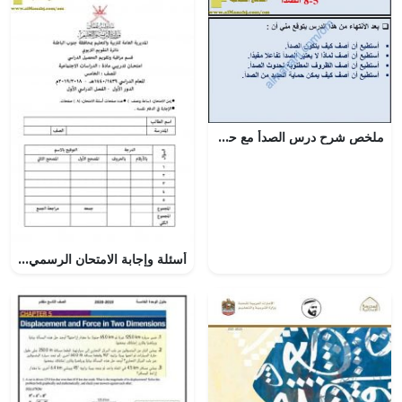
ملخص شرح درس الصدأ مع حل الأنشطة (علوم) الثامن
أسئلة وإجابة الامتحان الرسمي في محافظة جنوب الباطنة للفصل الدراسي الأول الدور الأول والثاني ~ (اجتماعيات) الخامس