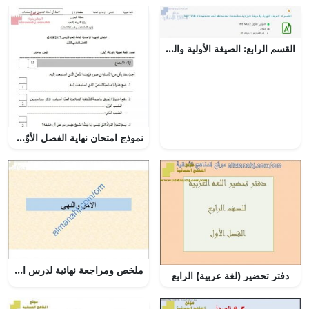
القسم الرابع: الصيغة الأولية والصيغة الجزئية, (فيزياء) العاشر المتقدم
نموذج امتحان نهاية الفصل الأوّل 4 (لغة عربية) التاسع
ملخص ومراجعة نهائية لدرس الأمر والنهي مع أسئلة هامة ومتوقعة (لغة عربية) الثاني عشر
دفتر تحضير (لغة عربية) الرابع