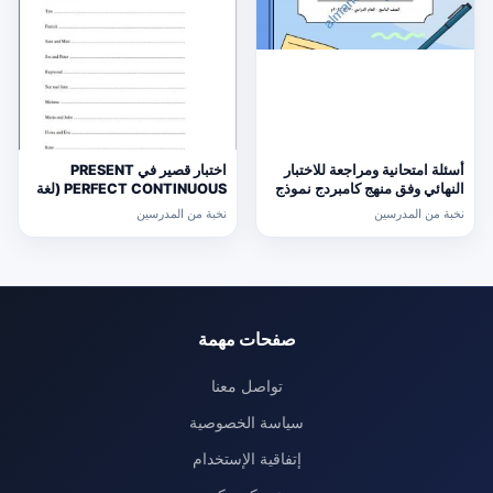
أسئلة امتحانية ومراجعة للاختبار
اختبار قصير في PRESENT
النهائي وفق منهج كامبردج نموذج
PERFECT CONTINUOUS (لغة
ثالث (رياضيات) التاسع
انجليزية) حلقة ثانية
نخبة من المدرسين
نخبة من المدرسين
صفحات مهمة
تواصل معنا
سياسة الخصوصية
إتفاقية الإستخدام