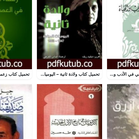
تحميل كتاب تجربتي في الأدب والحياة PDF تأليف سومرست موم مجانا [كامل]
تحميل كتاب ولادة ثانية – اليوميات المبكرة 1947-1963 PDF تأليف سوزان سونتاغ مجانا [كامل]