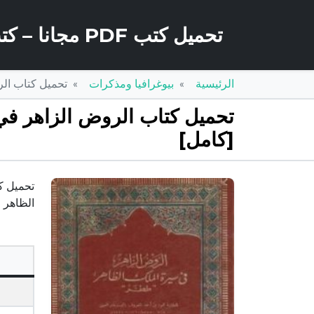
تحميل كتب PDF مجانا – كتب كو
الرئيسية
بيوغرافيا ومذكرات
تحميل كتاب الروض الزاهر 
[كامل]
الظاهر ططر PDF – بدر الدين العينيهذا الكتاب من تأليف بدر