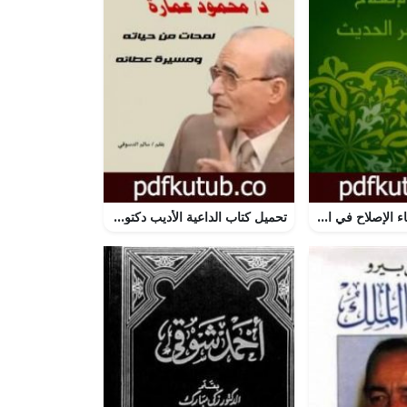
تحميل كتاب زعماء الإصلاح في العصر الحديث PDF تأليف أحمد أمين مجانا [كامل]
تحميل كتاب الداعية الأديب دكتور محمود عمارة: لمحات من حياته ومسيرة عطائه PDF تأليف سالم الدسوقي مجانا [كامل]