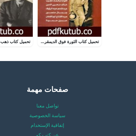
تحميل كتاب الثورة فوق الديمقراطية – نحو حكم الفرد – مذكرات الضباط الأحرار PDF تأليف محمد الجوادي مجانا [كامل]
صفحات مهمة
تواصل معنا
سياسة الخصوصية
إتفاقية الإستخدام
عن كتب كو