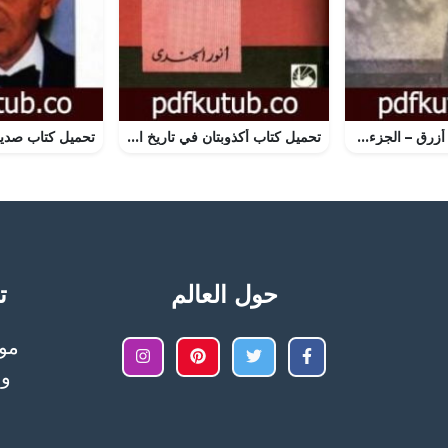
تحميل كتاب ذهب أزرق – الجزء الثاني PDF تأليف ألبير كامو مجانا [كامل]
تحميل كتاب أكذوبتان في تاريخ الأدب الحديث أحمد لطفي السيد * طه حسين PDF تأليف أنور الجندي مجانا [كامل]
حول العالم
تح
وا