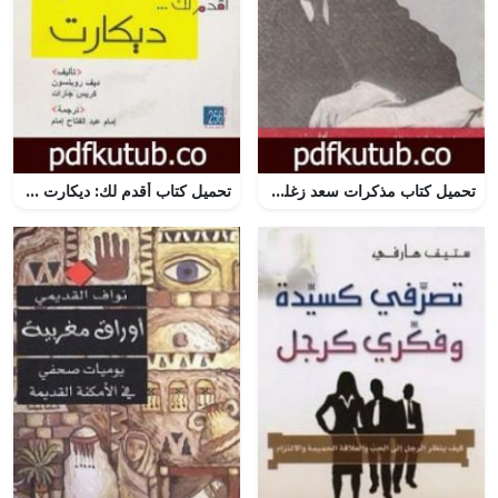
تحميل كتاب مذكرات سعد زغلول – الجزء السادس PDF تأليف سعد زغلول مجانا [كامل]
تحميل كتاب أقدم لك: ديكارت PDF تأليف ديف روبنسون مجانا [كامل]