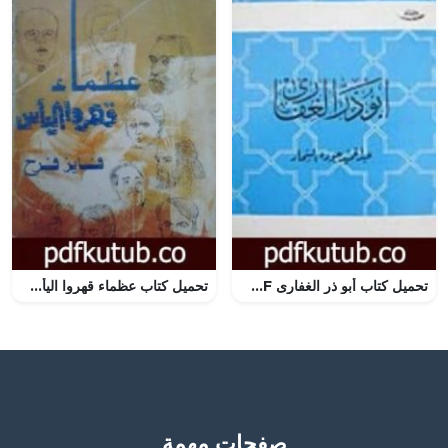
تحميل كتاب أبو ذر الغفارى PDF تأليف عبد الحميد جودة السحار مجانا [كامل]
تحميل كتاب عظماء قهروا اليأس PDF تأليف فايز فرح مجانا [كامل]
صفحات مهمة