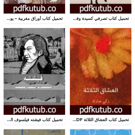
تحميل كتاب تصرفي كسيدة وفكري كرجل PDF تأليف ستيف هارفي مجانا [كامل]
تحميل كتاب أوراق مغربية – يوميات صحفي في الأمكنة القديمة PDF تأليف نواف القديمي مجانا [كامل]
تحميل كتاب العشاق الثلاثة PDF تأليف زكي مبارك مجانا [كامل]
تحميل كتاب فيشته فيلسوف المقاومة PDF تأليف حسن حنفي مجانا [كامل]