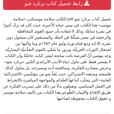
رابط تحميل كتاب برنارد شو
تحميل كتاب برنارد شو pdf الكاتب سلامة موسىكتب «سلامة
موسى» هذا الكتاب في سِني حياته الأخيرة، حيث كان قد تردَّد كثيرًا
في نشره سابقًا، وذلك لاعتقاده بأن جمود القوى المحافظة
والرجعية في مصر ممثَّلةً في الملك والمستعمِر كان سيحول دون
نشره. إلا إنه ومع قيام ثورة يوليو عام ١٩٥٢م وما واكبها من
اشتعال الثورات العربيَّة، وبروز ما سُمِّي بالقوى التقدُّميَّة اليساريَّة،
وجد موسى أنَّ الفرصة باتت سانحة لنشر كتابه، خاصَّةً وأن الكتاب
لا يقتصر فقط على تناول حياة الأديب الأيرلندي الكبير «برنارد شو»،
وعرض مصادره الفكرية، ومناقشة أدبه ومسرحه، بل يتناول كذلك
فلسفته ومذهبه الاشتراكي، حيث يُعَدُّ شو من مؤسَّسي «الاشتراكية
الفابية» التي يتجنَّب أتباعها الصِّدام والمواجهة المباشرة بالانخراط
في العمل السياسي، ويعملون بدلًا من ذلك على تسريب الفكرة عن
طريق الإقناع والإيمان الطَّوعي.هذا الكتاب من تأليف سلامة موسى
و حقوق الكتاب محفوظة لصاحبها