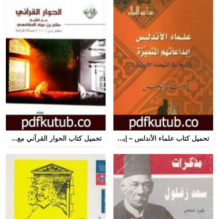
تحميل كتاب علماء الأندلس – إبداعاتهم المتميزة وأثرها في النهضة الأوروبية PDF تأليف شوقي أبو خليل مجانا [كامل]
تحميل كتاب الحوار القرآني مع الشيخ صالح بن عواد المغامسي PDF تأليف ناصر بن علي القطامي مجانا [كامل]