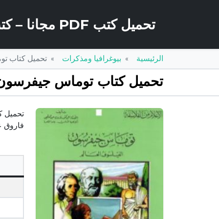
تحميل كتب PDF مجانا – كتب كو
الرئيسية
بيوغرافيا ومذكرات
تحميل كتاب توماس جيفرسون 
تحميل كتاب توماس جيفرسون الفيلسوف العالم PDF تألي
فاروق عبد المعطي pdfهذا الكتاب من