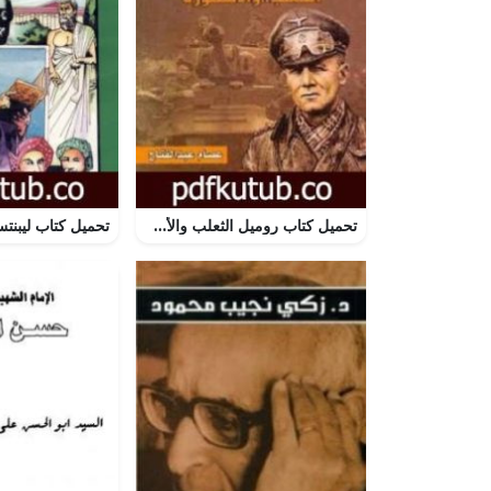
تحميل كتاب روميل الثعلب والأسطورة PDF تأليف عصام عبد الفتاح مجانا [كامل]