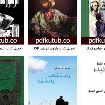
تحميل كتاب ليبنتس فيلسوف الماضي والحاضر PDF تأليف فاروق عبد المعطي مجانا [كامل]
تحميل كتاب هارون الرشيد PDF تأليف أحمد أمين مجانا [كامل]