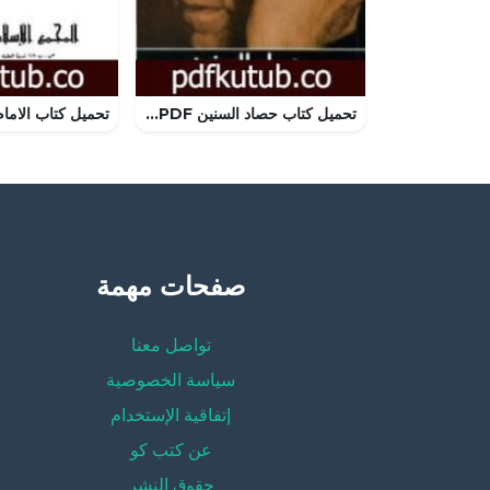
تحميل كتاب حصاد السنين PDF تأليف زكي نجيب محمود مجانا [كامل]
صفحات مهمة
تواصل معنا
سياسة الخصوصية
إتفاقية الإستخدام
عن كتب كو
حقوق النشر