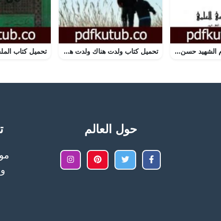
تحميل كتاب الامام الشهيد حسن البنا PDF تأليف أبو الحسن الندوي مجانا [كامل]
تحميل كتاب ولدت هناك ولدت هنا PDF تأليف مريد البرغوثي مجانا [كامل]
حول العالم
تح
وا