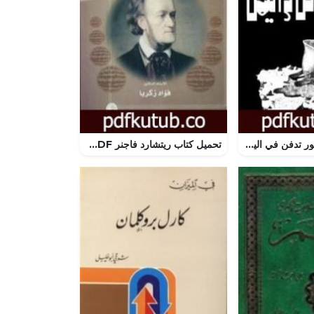
تحميل كتاب الزهور تدفن في اليمن PDF تأليف وجيه أبو ذكرى مجانا [كامل]
تحميل كتاب ريتشارد فاجنر PDF تأليف فؤاد زكريا مجانا [كامل]