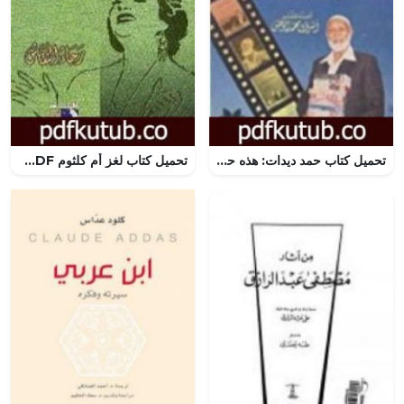
تحميل كتاب حمد ديدات: هذه حياتي- سيرتي ومسيرتي PDF تأليف أحمد ديدات مجانا [كامل]
تحميل كتاب لغز أم كلثوم PDF تأليف رجاء النقاش مجانا [كامل]