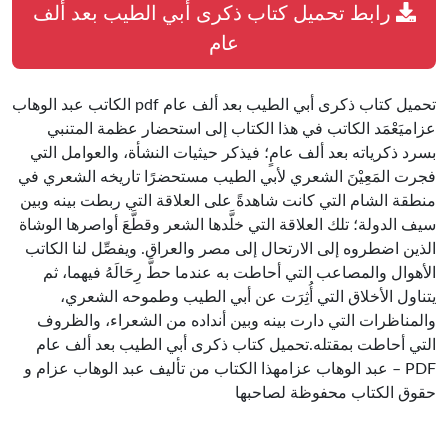
رابط تحميل كتاب ذكرى أبي الطيب بعد ألف
عام
تحميل كتاب ذكرى أبي الطيب بعد ألف عام pdf الكاتب عبد الوهاب
عزاميَعْمَد الكاتب في هذا الكتاب إلى استحضار عظمة المتنبي
بسرد ذكرياته بعد ألف عامٍ؛ فيذكر حيثيات النشأة، والعوامل التي
فجرت المَعِيْنَ الشعري لأبي الطيب مستحضرًا تاريخه الشعري في
منطقة الشام التي كانت شاهدةً على العلاقة التي ربطت بينه وبين
سيف الدولة؛ تلك العلاقة التي خلَّدها الشعر وقطَّعَ أواصرها الوشاة
الذين اضطروه إلى الارتحال إلى مصر والعراق. ويفصِّل لنا الكاتب
الأهوال والمصاعب التي أحاطت به عندما حطَّ رِحَالَهُ فيهما، ثم
يتناول الأخلاق التي أُثِرَت عن أبي الطيب وطموحه الشعري،
والمناظرات التي دارت بينه وبين أنداده من الشعراء، والظروف
التي أحاطت بمقتله.تحميل كتاب ذكرى أبي الطيب بعد ألف عام
PDF – عبد الوهاب عزامهذا الكتاب من تأليف عبد الوهاب عزام و
حقوق الكتاب محفوظة لصاحبها