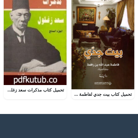
تحميل كتاب مذكرات سعد زغلول – الجزء السابع PDF تأليف سعد زغلول مجانا [كامل]
تحميل كتاب بيت جدي لفاطمة عبد الله ابن رفيعة بصيغة PDF مجانا