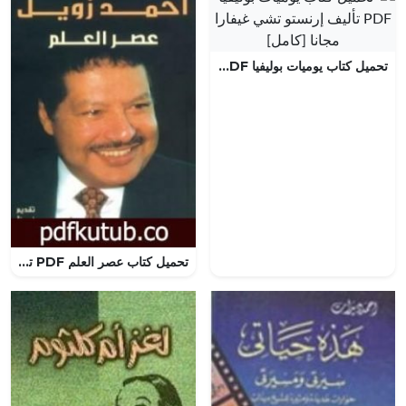
تحميل كتاب يوميات بوليفيا PDF تأليف إرنستو تشي غيفارا مجانا [كامل]
تحميل كتاب عصر العلم PDF تأليف أحمد زويل مجانا [كامل]