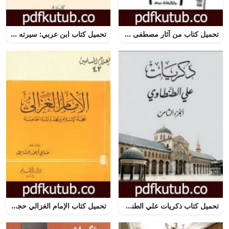
تحميل كتاب من آثار مصطفى عبد الرازق PDF تأليف طه حسين مجانا [كامل]
تحميل كتاب ابن عربي: سيرته وفكره PDF تأليف كلود عداس مجانا [كامل]
تحميل كتاب ذكريات علي الطنطاوي – الجزء الثامن PDF تأليف علي الطنطاوي مجانا [كامل]
تحميل كتاب الإمام الغزالي حجة الإسلام ومجدد المئة الخامسة PDF تأليف صالح أحمد الشامي مجانا [كامل]