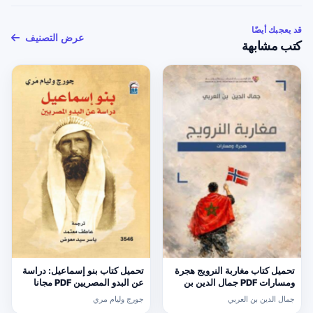
قد يعجبك أيضًا
عرض التصنيف
كتب مشابهة
تحميل كتاب مغاربة النرويج هجرة
تحميل كتاب بنو إسماعيل: دراسة
ومسارات PDF جمال الدين بن
عن البدو المصريين PDF مجانا
العربي مجانا
لجورج وليام مري
جمال الدين بن العربي
جورج وليام مري