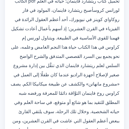
تحميل كتاب ريتشارد فاينمان: حياته في العلم pdf الكاتب
لورانس كروسأصبح ريتشارد فاينمان، المولود في فار
روكاواي كوينز في نيويورك، أحد أعظم العقول الرائدة في
الفيزياء في القرن العشرين؛ إذ أسهم بأعمال أعادت تشكيل
فهمنا للقوى الأساسية في الطبيعة. ويتناول لورنس إم
كراوس في هذا الكتاب حياة هذا النجم الغامض وعلمه، على
نحو يجمع بين السرد القصصي المتدفق والشرح الواضح
السلس لعلم ريتشارد فاينمان الذي تنقَّل بين إدارة مشروع
صغير لإصلاح أجهزة الراديو عندما كان طفلًا إلى العمل في
«مشروع مانهاتن» والكشف عن طبيعة ميكانيكا الكم. يصف
كراوس روح فاينمان التوَّاقة دائمًا للمعرفة ورفضه شبه
المطلق للتقيد بما هو شائع أو متوقع، في ساحة العلم وفي
حياته الشخصية. وخلال تلك الرحلة، سوف يلتقي القارئ
ببعض أعظم العقول التي عاشت في القرن العشرين، ومن