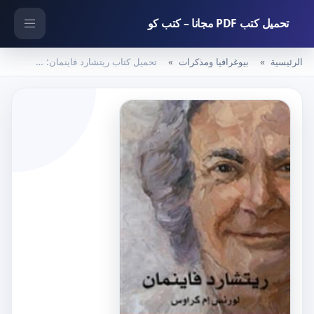
تحميل كتب PDF مجانا – كتب كو
الرئيسية
بيوغرافيا ومذكرات
تحميل كتاب ريتشارد فاينمان: حياته في العلم PDF تأليف لورانس كروس مجانا [كامل]