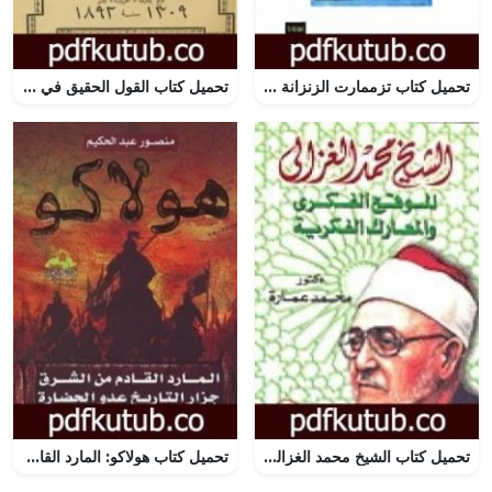
تحميل كتاب تزممارت الزنزانة رقم 10 – نسخة أخرى PDF تأليف أحمد المرزوقي مجانا [كامل]
تحميل كتاب القول الحقيق في رثاء وتاريخ الخديو المغفور له محمد باشا توفيق PDF تأليف عزيز زند مجانا [كامل]
تحميل كتاب الشيخ محمد الغزالي: الموقع الفكري والمعارك الفكرية PDF تأليف محمد عمارة مجانا [كامل]
تحميل كتاب هولاكو: المارد القادم من الشرق جزار التاريخ عدو الحضارة PDF تأليف منصور عبد الحكيم مجانا [كامل]