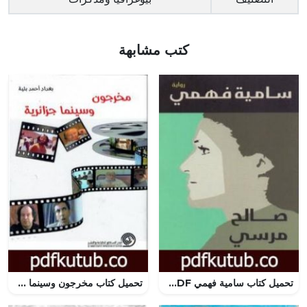
كتب مشابهة
تحميل كتاب سامية فهمي PDF تأليف صالح مرسي مجانا [كامل]
تحميل كتاب مخرجون وسينما جزائرية PDF تأليف بغداد أحمد بلية مجانا [كامل]