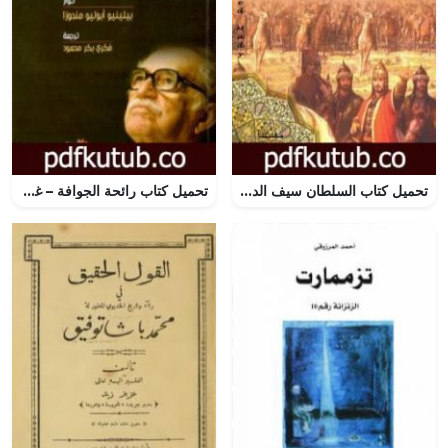
تحميل كتاب السلطان سيف الدين قطز بطل عين جالوت وقاهر المغول PDF تأليف منصور عبد الحكيم مجانا [كامل]
تحميل كتاب رائحة الجوافة – غابرييل غارسيا ماركيز PDF تأليف بيلينيو أبوليو مندوزا مجانا [كامل]