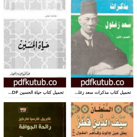
تحميل كتاب مذكرات سعد زغلول – الجزء الأول PDF تأليف سعد زغلول مجانا [كامل]
تحميل كتاب حياة الحسين PDF تأليف عبد الحميد جودة السحار مجانا [كامل]