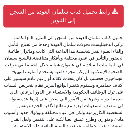
رابط تحميل كتاب سلمان العودة من السجن
إلى التنوير
تحميل كتاب سلمان العودة من السجن إلى التنوير pdf الكاتب
تركي الدخيلليست تحولات سلمان العودة وحدها من تحتاج التأمل
وإلقاء الضوء بقدر شخصية هذا الداعية التي كانت وماتزال طاغية
الحضور والتأثير في عقود مختلفة وبأفكار متناقضة.فالشيخ سلمان
في الثمانينات الميلادية في عنفوان شبابه خلال الحقبة التي عرفت
بالصحوة الإسلامية لم يكن مجرد داعية يستخدم أسلوب التهييج
الجماهيري فحسب بل كان يتحدث كقائد أو زعيم قادم سيسير على
أكتاف جماهيره وسيقوم بتغيير الواقع المرير فقام بتحريض الشباب
على ترك الوظائف الحكومية والاستغناء عن الدور الرعائي الذي
تقدمه الدولة وغيرها من الأمور التي سجن على إثرها عدة سنوات
في متصف التسعينات ليعود مع مطلع الألفية الجديدة بنفس
الشخصية الكاريزمية ولكن في عباء مختلفة ونيولوك جديد وأسلوب
هادئ ومتوازن وطرح عميق أيضا لكنه على النقيض ولعل القدر
المشترك في الخطابين هو قدرة الشيخ الفائقة على الاستفادة