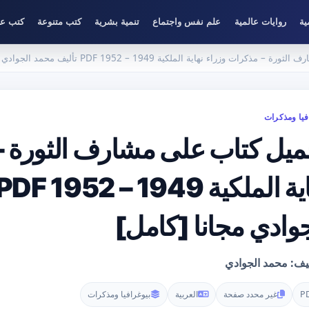
ية
روايات عالمية
علم نفس واجتماع
تنمية بشرية
كتب متنوعة
كتب عل
 وزراء نهاية الملكية 1949 – 1952 PDF تأليف محمد الجوادي مجانا [كامل]
فيا ومذكرات
ميل كتاب على مشارف الثورة –
جوادي مجانا [كامل]
ليف: محمد الجوادي
P
غير محدد صفحة
العربية
بيوغرافيا ومذكرات