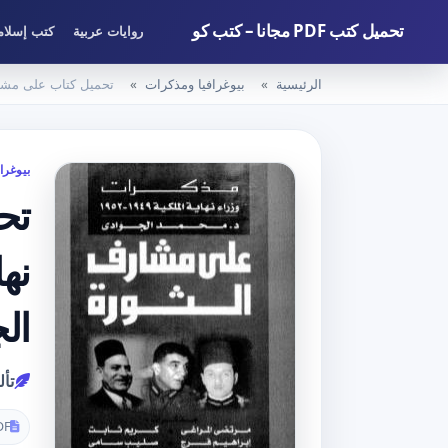
تحميل كتب PDF مجانا – كتب كو
روايات عربية
كتب إسلام
الرئيسية
بيوغرافيا ومذكرات
تحميل كتاب على مشارف الثورة – مذكرات
بيوغرا
تح
ال
تأ
DF