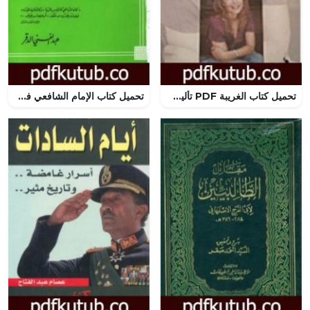
تحميل كتاب الغريبة PDF تأليف مليكة أوفقير مجانا [كامل]
تحميل كتاب الإمام الشافعي فقيه السنة الأكبر PDF تأليف عبد الغني الدقر مجانا [كامل]