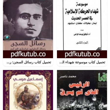
تحميل كتاب موسوعة شهداء الحركة الإسلامية في العصر الحديث – الجزء الثاني PDF تأليف توفيق يوسف الواعي مجانا [كامل]
تحميل كتاب رسائل السجن: رسائل أنطونيو غرامشي إلى أمه 1926-1934 PDF تأليف أنطونيو غرامشي مجانا [كامل]