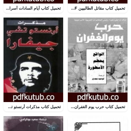
تحميل كتاب مقاتل الطالبيين PDF تأليف أبو الفرج الأصفهاني مجانا [كامل]
تحميل كتاب أيام السادات أسرار غامضة وتاريخ مثير PDF تأليف عصام عبد الفتاح مجانا [كامل]
تحميل كتاب حرب يوم الغفران PDF تأليف إيلي زعيرا مجانا [كامل]
تحميل كتاب مذكرات أرنستو تشي جيفارا PDF تأليف إرنستو تشي غيفارا مجانا [كامل]