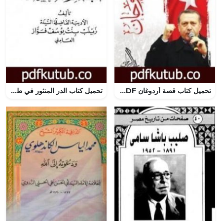
تحميل كتاب قصة أردوغان PDF تأليف راغب السرجاني مجانا [كامل]
تحميل كتاب الدر المنثور في طبقات ربات الخدور – نسخة قديمة PDF تأليف زينب فواز مجانا [كامل]