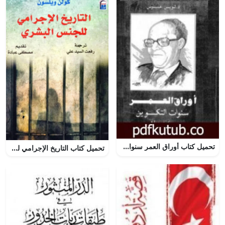
تحميل كتاب أوراق العمر سنوات التكوين PDF تأليف لويس عوض مجانا [كامل]
تحميل كتاب التاريخ الإجرامي للجنس البشري PDF كولن ويلسون مجانا