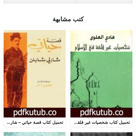
كتب مشابهة
تحميل كتاب شخصيات غير قلقة في الإسلام PDF تأليف هادي العلوي مجانا [كامل]
تحميل كتاب قصة حياتي – شارلي شابلن PDF تأليف شارلي شابلن مجانا [كامل]