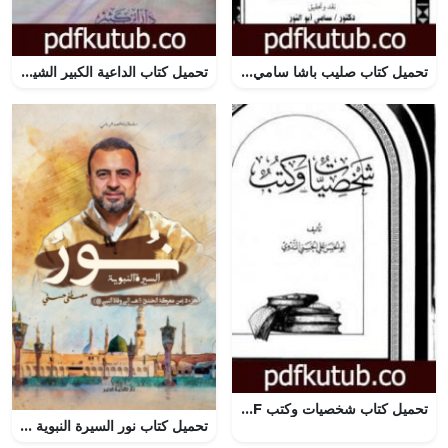
تحميل كتاب صليب باشا سامي – ذكريات 1891-1952 PDF تأليف سامي أبو النور مجانا [كامل]
تحميل كتاب الداعية الكبير الشيخ محمد الياس الكاندهلوي ودعوته الي الله PDF تأليف أبو الحسن الندوي مجانا [كامل]
تحميل كتاب شخصيات وكتب PDF تأليف أبو الحسن الندوي مجانا [كامل]
تحميل كتاب نور السيرة النبوية : الجزء الثاني PDF مجانا لمصطفى حسني