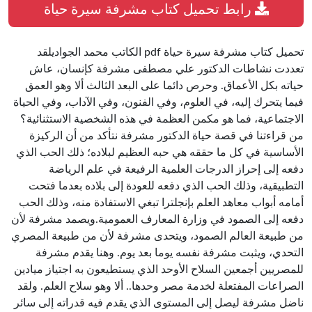
رابط تحميل كتاب مشرفة سيرة حياة
تحميل كتاب مشرفة سيرة حياة pdf الكاتب محمد الجواديلقد
تعددت نشاطات الدكتور علي مصطفى مشرفة كإنسان، عاش
حياته بكل الأعماق. وحرص دائما على البعد الثالث ألا وهو العمق
فيما يتحرك إليه، في العلوم، وفي الفنون، وفي الآداب، وفي الحياة
الاجتماعية، فما هو مكمن العظمة في هذه الشخصية الاستثنائية؟
من قراءتنا في قصة حياة الدكتور مشرفة نتأكد من أن الركيزة
الأساسية في كل ما حققه هي حبه العظيم لبلاده؛ ذلك الحب الذي
دفعه إلى إحراز الدرجات العلمية الرفيعة في علم الرياضة
التطبيقية، وذلك الحب الذي دفعه للعودة إلى بلاده بعدما فتحت
أمامه أبواب معاهد العلم بإنجلترا تبغي الاستفادة منه، وذلك الحب
دفعه إلى الصمود في وزارة المعارف العمومية.ويصمد مشرفة لأن
من طبيعة العالم الصمود، ويتحدى مشرفة لأن من طبيعة المصري
التحدي، ويثبت مشرفة نفسه يوما بعد يوم. وهنا يقدم مشرفة
للمصريين أجمعين السلاح الأوحد الذي يستطيعون به اجتياز ميادين
الصراعات المفتعلة لخدمة مصر وحدها.. ألا وهو سلاح العلم. ولقد
ناضل مشرفة ليصل إلى المستوى الذي يقدم فيه قدراته إلى سائر