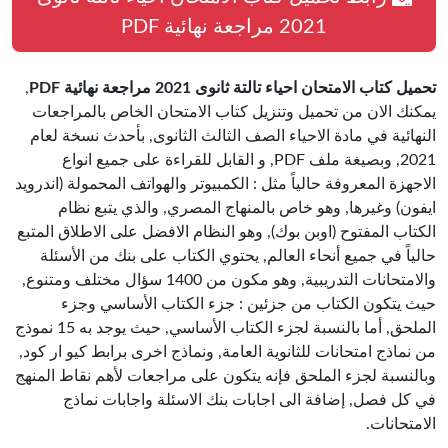
2021 مراجعة نهائية PDF
تحميل كتاب الامتحان احياء تالتة ثانوى 2021 مراجعة نهائية PDF
,
يمكنك الان من تحميل وتنزيل كتاب الامتحان الخاص بالمراجعات
النهائية في مادة الاحياء الصف الثالث الثانوى, بأحدث نسخة لعام
2021, وبصيغة ملف PDF, و القابل للقراءة على جميع انواع
الاجهزة المعروفة حالياً مثل : الكمبيوتر والهواتف المحمولة (اندرويد
ايفون) وغيرها, وهو خاص بالمنهاج المصري, والذي يتبع نظام
الكتاب المفتوح (اوبن بوك), وهو النظام الافضل على الاطلاق المتبع
حالياً في جميع أنحاء العالم, يحتوي الكتاب على بنك من الأسئلة
والامتحانات التدريبية, وهو مكون من 1400 سؤال مختلف ومتنوع,
حيث يتكون الكتاب من جزئين : جزء الكتاب الأساسي وجزء
الملحق, أما بالنسبة لجزء الكتاب الأساسي, حيث يوجد به 15 نموذج
من نماذج امتحانات للثانوية العامة, ونماذج اخرى برابط كيو ار كود,
وبالنسبة لجزء الملحق فإنه يتكون على مراجعات لأهم نقاط المنهج
في كل فصل, إضافة الى اجابات بنك الاسئلة واجابات نماذج
الامتحانات.