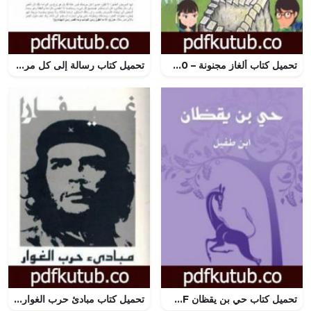
تحميل كتاب ألغاز مجنونة – 200 لغز مدهش في المنطق والتفكير المبدع PDF تأليف عزيز إفزارن و دليلا العلوي مجانا [كامل]
تحميل كتاب رسالة إلى كل مريض سعيد النورسي PDF تأليف بديع الزمان سعيد النورسي مجانا [كامل]
تحميل كتاب حي بن يقظان PDF تأليف ابن طفيل مجانا [كامل]
تحميل كتاب مبادئ حرب الغوار PDF تأليف إرنستو تشي غيفارا مجانا [كامل]