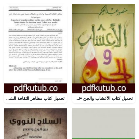
تحميل كتاب الأعشاب والجن PDF تأليف منصور عبد الحكيم مجانا [كامل]
تحميل كتاب مظاهر الثقافة الشعبية بواحات زيز – تافيلالت – رقصة هوبي عند قبائل ذوي منيع نموذجا PDF تأليف الصديق الصادقي العماري مجانا [كامل]