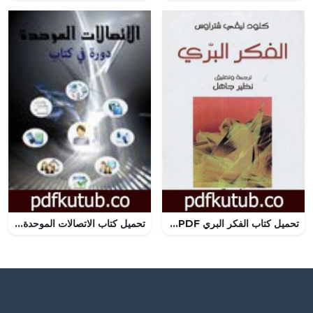
تحميل كتاب الفكر البري PDF تأليف كلود ليفي شتراوس مجانا [كامل]
تحميل كتاب الاتصالات الموحدة – دورة في كتاب PDF تأليف وليد عودة مجانا [كامل]