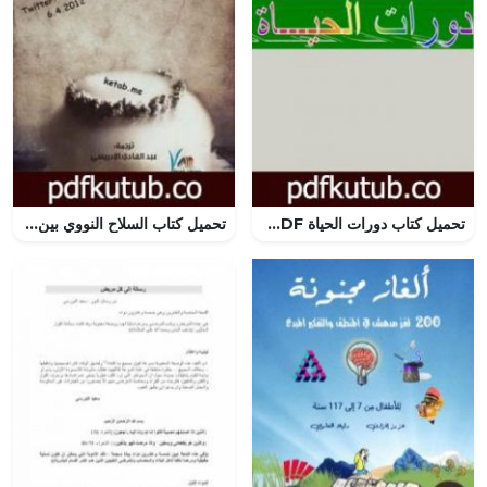
تحميل كتاب دورات الحياة PDF تأليف عبد المحسن صالح مجانا [كامل]
تحميل كتاب السلاح النووي بين الردع والخطر PDF تأليف برونو تيرتري مجانا [كامل]