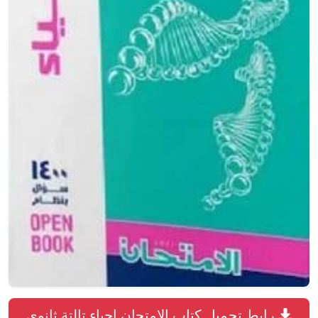
رابط تحميل كتاب الامتحان احياء تالتة ثانوى