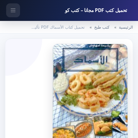
تحميل كتب PDF مجانا – كتب كو
الرئيسية
كتب طبخ
تحميل كتاب الأسماك PDF تأليف رشيدة أمهاوش مجانا [كامل]