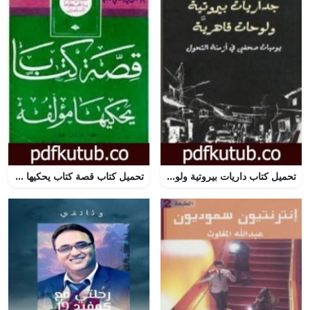
تحميل كتاب داريات بيروتية ولوحات قاهرية PDF تأليف نواف القديمي مجانا [كامل]
تحميل كتاب قصة كتاب يحكيها مؤلفه PDF تأليف أبو الحسن الندوي مجانا [كامل]