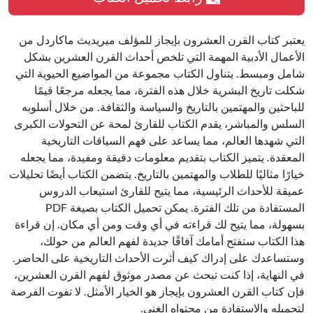
يعتبر كتاب القرن العشرون بإيجاز للمؤلف ميريديث ماكاردل من
الأعمال الأدبية المهمة التي تلخص أحداث القرن العشرين بشكل
شامل ومبسط. يتناول الكتاب مجموعة من المواضيع الحيوية التي
شكلت تاريخ البشرية خلال هذه الفترة، مما يجعله مرجعًا قيمًا
للباحثين والمهتمين بالتاريخ والسياسة والثقافة. من خلال أسلوبه
السلس والمباشر، يقدم الكتاب للقارئ لمحة عن التحولات الكبرى
التي شهدها العالم، مما يساعد على فهم السياقات التاريخية
المعقدة. يتميز الكتاب بتقديم معلومات دقيقة ومفيدة، مما يجعله
خيارًا مثاليًا للطلاب والمهتمين بالتاريخ. يتضمن الكتاب أيضًا تحليلات
عميقة للأحداث الرئيسية، مما يتيح للقارئ استيعاب الدروس
المستفادة من تلك الفترة. يمكن تحميل الكتاب بصيغة PDF
بسهولة، مما يتيح لك قراءته في أي وقت ومن أي مكان. إن قراءة
هذا الكتاب ستفتح أمامك آفاقًا جديدة لفهم العالم من حولك،
وستساعدك على إدراك كيف أثرت الأحداث التاريخية على الحاضر.
في النهاية، إذا كنت تبحث عن مصدر موثوق لفهم القرن العشرين،
فإن كتاب القرن العشرون بإيجاز هو الخيار الأمثل. لا تفوت الفرصة
لتحميله والاستفادة من محتواه الغني.