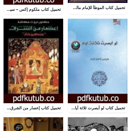
تحميل كتاب الموطأ للإمام مالك بن أنس بصيغة PDF مجانا
تحميل كتاب ملكوم إكس – سيرة ذاتية PDF تأليف أليكس هالي مجانا [كامل]
تحميل كتاب لو أبصرت ثلاثة أيام PDF تأليف هيلين كيلر مجانا [كامل]
تحميل كتاب إعصار من الشرق – جنكيز خان PDF تأليف ثروت عكاشة مجانا [كامل]