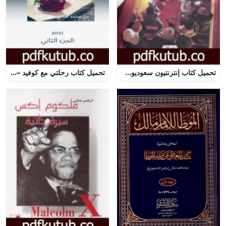
تحميل كتاب إنترنتيون سعوديون PDF تأليف عبد الله المغلوث مجانا [كامل]
تحميل كتاب رحلتي مع كوفيد – الجزء الثاني PDF تأليف د.محمد فتحي عبد العال مجانا [كامل]