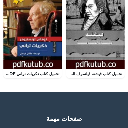
تحميل كتاب فيشته فيلسوف المقاومة PDF تأليف حسن حنفي مجانا [كامل]
تحميل كتاب ذكريات تراني PDF تأليف توماس ترانسترومر مجانا [كامل]
صفحات مهمة