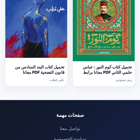
تحميل كتاب كوم النور : عباس
تحميل كتاب البند السادس من
حلمي الثاني PDF مجانا برابط
قانون التضحية PDF مجانا
مباشر
ريم بسيوني
علي قطب
صفحات مهمة
تواصل معنا
سياسة الخصوصية