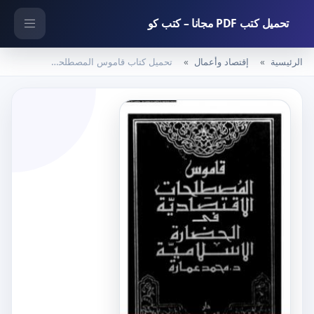
تحميل كتب PDF مجانا – كتب كو
الرئيسية
إقتصاد وأعمال
تحميل كتاب قاموس المصطلحات الإقتصادية فى الحضارة الإسلامية PDF تأليف محمد عمارة مجانا [كامل]