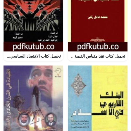
تحميل كتاب نقد مقياس القيمة PDF تأليف محمد عادل زكي مجانا [كامل]
تحميل كتاب الاقتصاد السياسي للديكتاتورية PDF تأليف رونالد وينتروب مجانا [كامل]