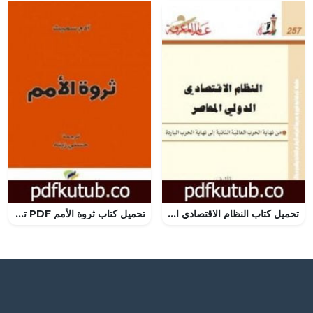
تحميل كتاب النظام الاقتصادي الدولي المعاصر PDF تأليف حازم الببلاوي مجانا [كامل]
تحميل كتاب ثروة الأمم PDF تأليف آدم سميث مجانا [كامل]