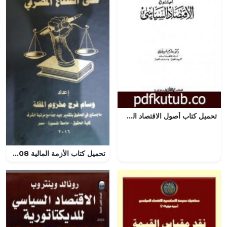
تحميل كتاب أصول الاقتصاد السياسي PDF تأليف حازم الببلاوي مجانا [كامل]
تحميل كتاب الأزمة المالية 2008 وانعكاساتها على القطاع المصرفي PDF مجانا – وسام المقلة