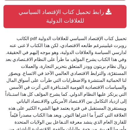
رابط تحميل كتاب الإقتصاد السياسي
للعلاقات الدولية
تحميل كتاب الإقتصاد السياسي للعلاقات الدولية pdf الكاتب
روبرت غيلبينبرغم طابعه الاقتصادي، لكن هذا الكتاب لا غنى عنه
لدارسي السياسة والعلاقات الدولية، وهو موجه إليهم في الحقيقة.
وفي هذا الكتاب يشرح المؤلف ما طرأ على النظام الاقـتصادي بعد
زوال نظام بريتون وودز المتعلق بتحرير التجارة، والعملات
المستقرّة، والترابط الاقتصادي العالمي الآخذ في الاتساع. ويصوّر
لنا الحمائية المنتشرة والاضطرابات التي طرأت على أسواق المال
والسياسات الاقتصادية القومية المتـنافرة التي أثرت في الأسس
التي يرتكز عليها النظام الدولي. كما يشرح المؤلف كل هذا استـناداً
إلى ازدياد التكامل بين الاقـتصاد الأمريكي والاقـتصاد الياباني
وييستقرئ المستقبل في فترة يعتمد فيها الشيء الكثير على هذه
العلاقة التي كثيراً ما اعتراها التوتر. ويعد هذا الكتاب مصدراً قيّماً
للقارئ العام الذي ينشد معرفة التـفاعل بين الولايات المتحدة
وأوروبا الغربية, من جهة, واليابان والقوى الاقتصادية الناشئة، من