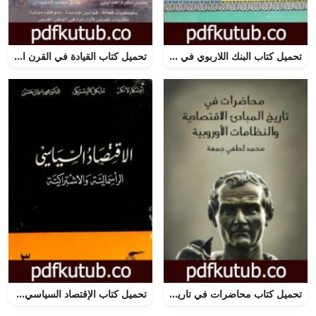
تحميل كتاب البنك اللاربوي في الإسلام PDF تأليف محمد باقر الصدر مجانا [كامل]
تحميل كتاب القيادة في القرن الحادي والعشرين PDF تأليف محمد أكرم العدلوني مجانا [كامل]
تحميل كتاب محاضرات في تاريخ المبادئ الاقتصادية والنظامات الأوروبية PDF تأليف محمد لطفي جمعة مجانا [كامل]
تحميل كتاب الإقتصاد السياسي – الجزء الثالث – الرأسمالية والاشتراكية PDF تأليف أوسكار ر. لانج مجانا [كامل]