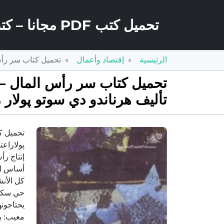
تحميل كتب PDF مجانا – كتب كو
الرئيسية
إقتصاد وأعمال
تحميل كتاب سر رأس المال – 
تأليف هرناندو دي سوتو پولار 
پولاراعت
إنتاج رأ
أساس الت
كل الأنش
حي سكني
يحتاجونه
معيب: ب