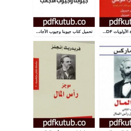
تحميل كتاب إدارة الأولويات PDF تأليف ستيفن آر كوفي مجانا [كامل]
تحميل كتاب جيوبنا وجيوب الأجانب PDF تأليف سلامة موسى مجانا [كامل]