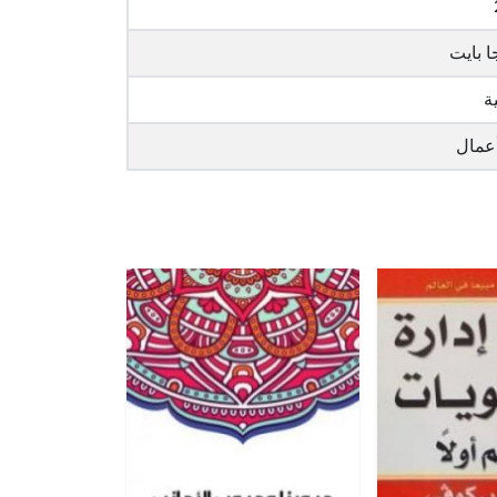
ة
أعمال