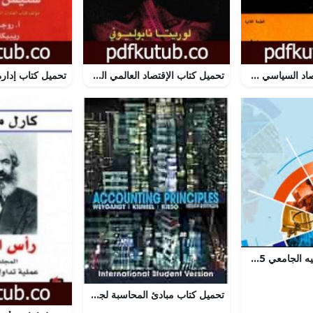
تحميل كتاب الإقتصاد السياسي – الجزء الثاني – عملية الانتاج والنظم الاجتماعية PDF تأليف أوسكار ر. لانج مجانا [كامل]
تحميل كتاب الإقتصاد العالمي الخفي PDF تأليف لوريتا نابوليوني مجانا [كامل]
تحميل كتاب التوجيه الجامعي 2025 بصيغة PDF مجانا
تحميل كتاب مبادئ المحاسبة لجيري جي. ويغاندت وبول دي. كيميل بصيغة PDF مجانا