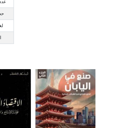
عدد
حج
لغ
ا