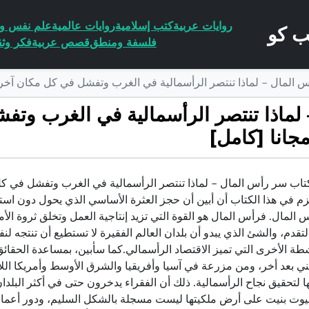
روايات عربية
كتب إسلامية
روايات عالمية
علم نفس وا
فلسفة ومنطق
قصص عربية
فكر وثق
لماذا تنتصر الرأسمالية في الغرب وتفشل في كل مكان آخر؟ PDF تأليف هرناندو دي سوتو پولار مجانا [كا
مجانا [كامل]
زم في هذا الكتاب أن أبين أن حجز العثرة الأساسي الذي يحول دون است
س المال. فرأس المال هو القوة التي تزيد إنتاجية العمل وتخلق ثروة الأم
قدم، والشئ الذي يبدو أن بلدان العالم الفقيرة لا تستطيع أن تنتجه ل
طة الأخرى التي تميز الاقتصاد الرأسمالي.كما سأبين، بمساعدة الحقائ
 بعد أخر، ومن مزرعة في آسيا وأفريقيا والشرق الأوسط وأمريكا اللات
ا لتحقيق نجاح الرأسمالية. ذلك أن الفقراء يدخرون حتى في أكثر البل
يوت بنيت على أرض ملكيتها ليست مسجلة بالشكل السليم، ودور أعمال