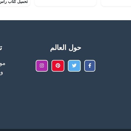
حول العالم
تح
وا