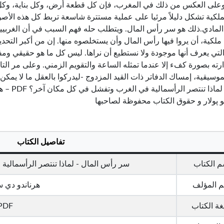
على العكس من ذلك في المغرب، فإن كل قطعة أرض، وكل بناية، وكل 
لملكية تشكل دليلاً مرئيا على عملية مستترة شاسعة تربط كل هذه الأص
المادي.ذلك هو سر رأس المال. ويتطلب حله فهم السبب في أن الغرب
لكية، أن يروا فيها رأس المال وأن يستخلصوه منها. إن من أكبر التحد
التي يعرف أنها موجودة ولا نستطيع أن نراها. ليس كل ما هو حقيقي وم
رته بصورة كفء إلا عندما تمثله الساعة والتقويم الزمني. وعلى مر التار
لموسيقية، إمساك الدفاتر ذات القيد المزدوج -ليدركوا بالعقل ما لا يم
المال – 
 پولار و حقوق الكتاب محفوظة لصاحبها
تفاصيل الكتاب
م الكتاب
سر رأس المال - لماذا تنتصر الرأسمالي
 المؤلف
هرناندو دي س
ة الكتاب
PDF