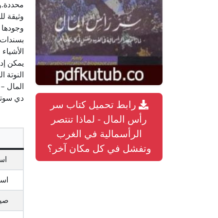
محددة.و
وثيقة ل
وجودها 
بسندات م
الأشياء 
يمكن إدا
النوتة ا
دي سوتو
رابط تحميل كتاب سر
رأس المال - لماذا تنتصر
الرأسمالية في الغرب
وتفشل في كل مكان آخر؟
اس
اسم
صيغ