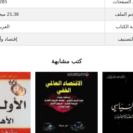
 الصفحات
285
م الملف
21.38 ميجا بايت
ة الكتاب
العربي
لتصنيف
إقتصاد و
كتب مشابهة