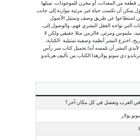
قطعة من المعدات، أو مخزن للموجودات، تمثلها
ول يمكن أن تكسب حياة غير مرئية موازنة إلى جانب
يين استطاعوا عن طريق وصف وتمثيل الأصول
يات التي تواجه العقل البشري فهم، والوصول إلى،
فيد، ملموس ومرئي. فالزمن مثلا حقيقي ولكن لا
يخ، اخترع البشر أنظمة وصفية تمثيلية -الكتابة،
كن لأبدي البشر أن تلمسه أبدا.تحميل كتاب سر رأس
لماذا تنتصر الرأسمالية في الغرب وتفشل في كل مكان آخر؟ PDF – هرناندو دي سوتو پولارهذا الكتاب من تأليف هرناندو
ة في الغرب وتفشل في كل مكان آخر؟
وتو پولار