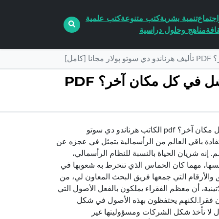
جتماع
تنمية بشرية
كتب متنوعة
كتب علمية
افة
مناهج وحلول دراسية
مل]
تحميل كتاب سر رأس المال – لماذا تنتصر الرأسمالية في الغرب وتفشل في كل مكان آخر؟ PDF
تحميل كتاب سر رأس المال – لماذا تنتصر الرأسمالية في الغرب وتفشل في كل مكان آخر؟ pdf الكاتب هرناندو دي سوتو
فادة باقي العالم من الرأسمالية يتمثل في عجزه عن
م. إنه شريان الحياة بالنسبة للنظام الرأسمالي،
نفسها، مهما كان الحماس الذي تنخرط به شعوبها في
ق والأرقام التي جمعها فريق البحث المعاون لي، من
ينية، أن معظم الفقراء يملكون بالفعل الأصول التي
دان فقرا.لكنهم يحتفظون بهذه الأصول في شكل
 لا تأخذ شكل الشركات ومسؤوليتها غير