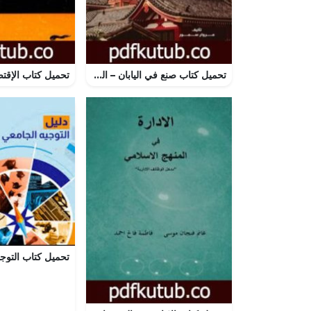
تحميل كتاب صنع في اليابان – الجزء الثاني: الدليل التجاري لأبرز الشركات اليابانية PDF تأليف مروان سمور مجانا [كامل]