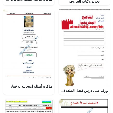
تجريد وكتابة الحروف
مذكرة أسئلة امتحانية للاختبار النهائي مع الإجابة (اجتماعيات) الخامس
ورقة عمل درس فضل الصلاة (تربية اسلامية) الثاني