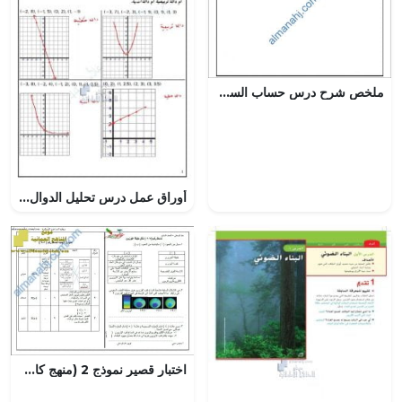
ملخص شرح درس حساب السرعة والتسارع مع أمثلة امتحانية (فيزياء) التاسع
أوراق عمل درس تحليل الدوال باستخدام الفروق المتتالية مع الحل, (رياضيات) العاشر العام
اختبار قصير نموذج 2 (منهج كامبردج) مع الإجابة -نشاط (7-7) (علوم) السابع