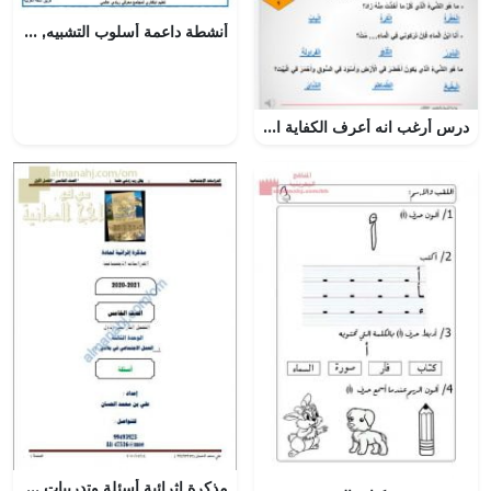
أنشطة داعمة أسلوب التشبيه, (لغة عربية) الخامس
درس أرغب انه أعرف الكفاية المستهدفة حروف الجر
مذكرة إثرائية أسئلة وتدريبات في الوحدة الثالثة (العمل الاجتماعي في بلادي) (اجتماعيات) الخامس