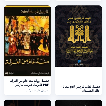
تحميل رواية مئة عام من العزلة
PDF غابرييل غارسيا ماركيز
تحميل كتاب لنرتقي pdf مجانا –
غابرييل غارسيا ماركيز
خالد الحسينان