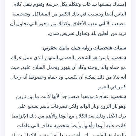
إمساك بنفشها ساعات وتتكلم بكل حرسة وتقوم بنقل كلام
الناس أيضا ويتسبب في ذلك الكثير من المشاكل, وشخصية
مصعب الأناني عديم الأخلاق, وكذلك نور وحور التي تحاول أن
تزيد من الطين بلة وتحاول تحريض شدن.
سمات شخصيات رواية جيتك مابيك تحقرني:
شخصية ياسر: هو الشخص العصبي المتهور الذي عمل عراك
مع حماه والد زوجته وكاد أن يتهور ويحمل السلاح عليه, حيث
أنه بدلا من ذلك يمكنه أن يكسب ود حماه وخصوصا أنه رجال
كبير في العمر.
شخصية عفاف: موقفها صعب جدا لأنها كانت ما بين نارين
وهو نار الزوج ونار الوالد ولكن تصرفات ياسر يشجع على
ترك الأهل وذلك بعد الكلام مع أبوها والأهم من ذلك الإلزامما
كانت عليه أبوها وأهلها, وأيضا شخصية عفاف التي غلطت
بالمعايرة بالفلوس التي أخذت منها أيضا مقدما لإكمال شراء