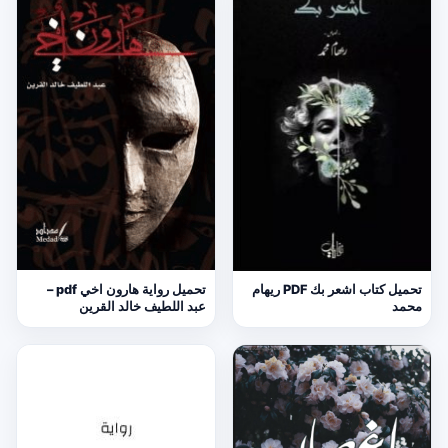
تحميل كتاب اشعر بك PDF ريهام
تحميل رواية هارون اخي pdf –
محمد
عبد اللطيف خالد القرين