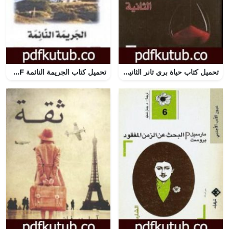
تحميل كتاب حياة بري تانر الثانية PDF تأليف ستيفاني ماير مجانا [كامل]
تحميل كتاب الجريمة النائمة PDF تأليف أغاثا كريستي مجانا [كامل]