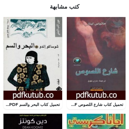
كتب مشابهة
تحميل كتاب شارع اللصوص PDF تأليف ماتياس إينار مجانا [كامل]
تحميل كتاب البحر والسم PDF تأليف شوساكو إندو مجانا [كامل]