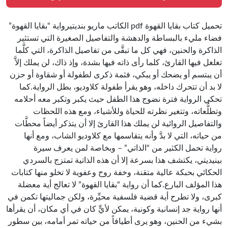
تحميل كتاب بقايا القهوة pdf الكاتب ماريو بنديتيرواية “بقايا القهوة”
فضاء مليء بالبساطة والدهشة والتفاصيل الصغيرة التي تستثير
الذاكرة والحنين، فهي كل ما تبقَّى من تفاصيل الذاكرة، التي كلَّما
تغلغل فيها القارئ، كلما رأى ذاته فيها بشدة، وإذ ذاك، لن يملك إلاَّ
أن يبتسم أو يضحك أو يبكي، فثمة ذكرى لطفولة أو شقاوة أو حزن
لا بد أن تتحرك داخله، وهو يقرأ طفولة كلاوديو، بطل الرواية.كما
تحكي الرواية فترة نضوج هذا الطفل حيث يكبر وتكبر معه أحلامه
وتطلُّعاته، وتتغير نظرته للحياة وللأشياء، ومع هذه اللحظات
والتفاصيل الروائية لن يملك هذا القارئ إلا أن يتذكر أيضاً محطَّات
من حياته، التي لا بدَّ وأنه يتقاسمها مع كلاوديو الشاب، ومع أنها
رواية تحمل الكثير من “الذاتي” – وبخاصة لمن يعرف سيرة
بينيديتي، يكتشف هذا بسرعة إلا أن هذه الذاتية تمتزج بالسردي
الحكائي بحبكة عالية متقنة، وخفة روح وعفوية لا تخلو منها كتابات
هذا المؤلف البارع.كما أن رواية “بقايا القهوة” لا تعالج أية معضلة
كبرى، ولا تطرح أية قضية فلسفية محيِّرة، ولكن جماليتها تكمن في
أنها رواية جد إنسانية وكونية، يمكن لأيٍّ كان في أي مكان، أن يقرأها
بشيء من الحنين، وهو يرى أطيافاً من حياته تمر أمامه، بين سطور