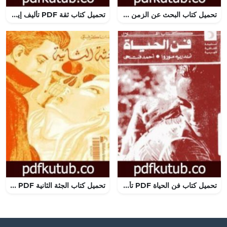
تحميل كتاب البحث عن الزمن المفقود – الجزء 6: الشاردة أو ألبرتين المختفية PDF تأليف مارسيل بروست مجانا [كامل]
تحميل كتاب ثقة PDF تأليف إيريل دورفمان مجانا [كامل]
تحميل كتاب فن الحياة PDF تأليف أندريه موروا مجانا [كامل]
تحميل كتاب الجثة الثانية PDF تأليف أغاثا كريستي مجانا [كامل]