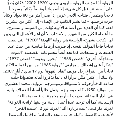
الرواية.أمّا مؤلف الرواية ماريو بينيديتي “1920-2009” فكان يُصرُّ
على أنه شاعر قبل كل شيء، إلا أنه روائياً وقاصاًّ وكاتباً مسرحياً
ناجحاً ومتميزاً، فنتاجه الأدبي غزير، إذ أصدر أكثر من 80 ديواناً وكتاباً
جرت ترجمتها –كما يشير الكاتب في الإهداء- إلى أكثر من عشرين
لغة، كما أن العديد من أعماله الأدبية نُقِلت إلى السينما والمسرح،
ما أعطاه الكثير من الشهرة والانتشار، إلا أن أهم الأعمال التي يدين
لها الكاتب بشهرته الواسعة هي رواية “الهدنة” “1960” التي لقيت
نجاحاً فاجأ المؤلِّف نفسه، إذ ضربت أرقاماً قياسية من حيث عدد
الطبعات والمبيعات، كما نجد أيضاً مجموعاته القصصية “الموت
ومفاجآت أخرى” “قصص 1968″، “بحنين وبدونه” “قصص 1977″،
“شكراً على إشعالك سيجارتي” “رواية 1965” من بين أعماله الأكثر
نجاحاً بين القراء.رحل مؤلف “بقايا القهوة” يوم 17 ماي / أيار 2009،
ولا شك أن كثيراً ممَّن قرأوا له دائماً تذكَّروا أبياته هذه:وإذا حلَّت
ساعة الدفنأرجوكم لا تنسواقلمي.ومترجم الرواية، محمد العشيري،
من مواليد 1950، كاتب ومترجم، يعمل حالياً أستاذاً للغة الإسبانية
في الدار البيضاء، صدرت له أربع مجموعات قصصية باللغة
الإسبانية، كما أنه ترجم عدة أعمال أدبية من بينها “رائحة الغوافة”
لغرثيا ماركيث، “بيت برناردا ألبا” لغرثيا لوركا، “سيدة الفجر”
لألخاندرو كاصونا، و”ليلة حرب بمتحف البرادو” لرافاييل ألبرتيهذا