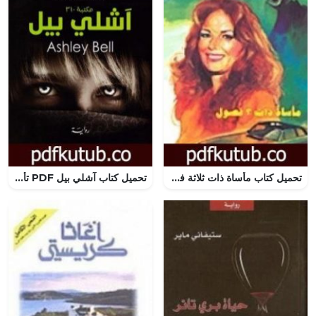
تحميل كتاب مأساة ذات ثلاثة فصول PDF تأليف أغاثا كريستي مجانا [كامل]
تحميل كتاب آشلي بيل PDF تأليف دين كونتز مجانا [كامل]