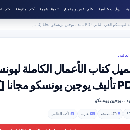
ية
روايات عالمية
علم نفس واجتماع
تنمية بشرية
كتب متنوعة
كتب عل
اني PDF تأليف يوجين يونسكو مجانا [كامل]
العالمي
ميل كتاب الأعمال الكاملة ليونس
 يونسكو مجانا [كامل]
ليف: يوجين يونسكو
P
476 صفحة
العربية
الأدب العالمي