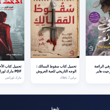
ي الرائعة
تحميل كتاب سقوط الممالك :
تحميل كتاب الأ
ورجيت هاير
الوجه التاريخي للعبة العروش
PDF مارك لور
PDF مجانا
برابط مباشر
براين أ. بافلاك
مارك لورانس
تابعنا