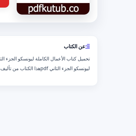
عن الكتاب
ليونسكو الجزء الثاني pdfهذا الكتاب من تأليف يوجين يونسكو و حقوق الكتاب محفوظة لصاحبها