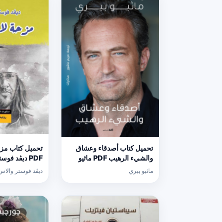
تحميل كتاب أصدقاء وعشاق
تحميل كتاب مزحة
والشيء الرهيب PDF ماثيو
PDF ديڤد فو
بيري مجانا برابط مباشر
برابط مباشر
ماثيو بيري
ديڤد فوستر والاس