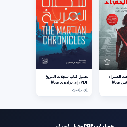
خت الحمراء
تحميل كتاب سجلات المريخ
انس مجانا
PDF راي برادبري مجانا
راي برادبري
تحميل كتب PDF مجانا – كتب كو