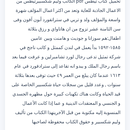
تحميل كتاب تيطس pdf الكاتب وليم شكسبيرتيطس من
الاعمال الجاذبة للغاية وتعد من اكثر اعمال المؤلف شهرة
واسعة والمؤلف ولد و تربي في ستراتفورد أبون آفون وفى
سن الثامنة عشر تزوج من ان هاتاواي و رزق بثلاثة
اطفال:هم سوزانا و جوديث و هامنت وبين عامين
١٥٨٥-١٥٩٢ بدأ يعمل في لندن كممثل و كاتب ناجح في
شركة تمثيل تدعى رجال لورد تشامبرلين و عرفت فيما بعد
باسم رجال الملك و يبدو انه تقاعد إلى سترادفورد في عام
١٦١٣ عندما كان يبلغ من العمر ٤٩ حيث توفى بعدها بثلاثة
سنوات , وعدد قليل من سجلات حياة شكسبير الخاصة على
قيد الحياة وكانت هناك تكهنات كبيرة حول مظهره الجسدي
و الجنسي و المعتقدات الدينية و عما إذا كانت الأعمال
المنسوبة إليه مكتوبة من قبل الآخرينهذا الكتاب من تأليف
وليم شكسبير و حقوق الكتاب محفوظة لصاحبها