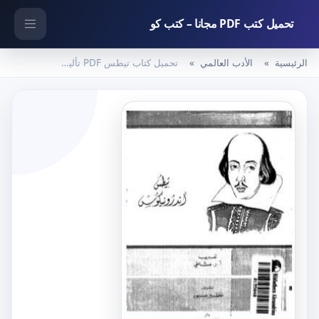
تحميل كتب PDF مجانا – كتب كو
الرئيسية
الأدب العالمي
تحميل كتاب تيطس PDF تأليف وليم شكسبير مجانا [كامل]