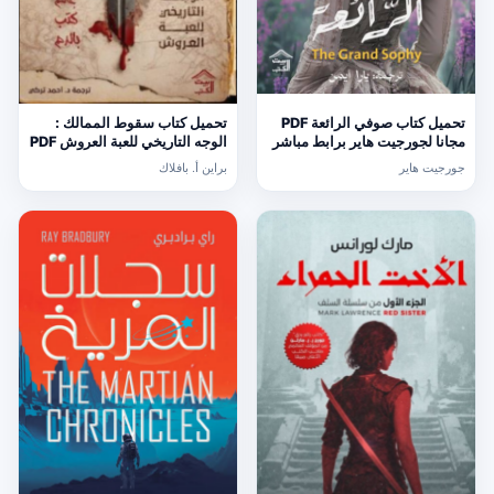
تحميل كتاب صوفي الرائعة PDF
تحميل كتاب سقوط الممالك :
مجانا لجورجيت هاير برابط مباشر
الوجه التاريخي للعبة العروش PDF
مجانا
جورجيت هاير
براين أ. بافلاك