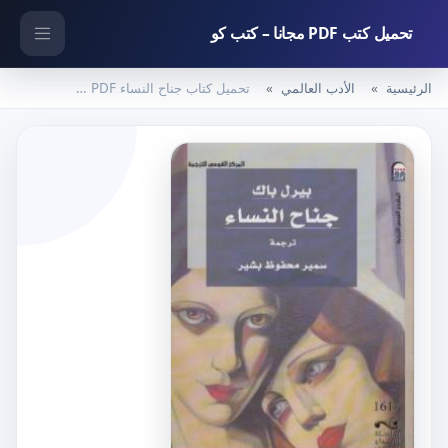
تحميل كتب PDF مجانا – كتب كو
الرئيسية
الأدب العالمي
تحميل كتاب جناح النساء PDF تأليف بيرل باك مجانا [كامل]