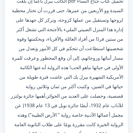
تحميل كتاب جناح النساء pdf الكاتب بيرل باكما إن بلغت
السيدة وو الأربعين من عمرها، حتى قررت أن تختار محظية
لزوجها وتستقيل من عملها كزوجة، وتركز كل جهدها على
إدارة هذا المنزل الصيني المليء بالأجنحة التي تشغل أكثر
من ستين فردًا من أفراد العائلة والأقرباء، وبحكمتها وقوة
شخصيتها استطاعت أن تتحكم في كل الأمور وتعدل من
مسار أبنائها وزوجاتهم، إلى أن وقع المحظور وعرفت للمرة
الأولى في حياتها ماهو الحب! هذه الرواية أبدعتها الكاتبة
الأمريكية الشهيرة بيرل بك التي عاشت فترة طويلة من
حياتها في الصين، وكتبت أكثر من ثمان وثلاثين رواية
قصصية، وحصلت على العديد من الجوائز،أهمها جائزة بولتزر
للآداب عام 1932، أيضًا جائزة نوبل في 13 عام 1938( عن
مجمل أعمالها الأدبية خاصة رواية ” الأرض الطيبة”) وهذه
الرواية الخيرة كانت مقررة يومًا على طلاب الثانوية العامة