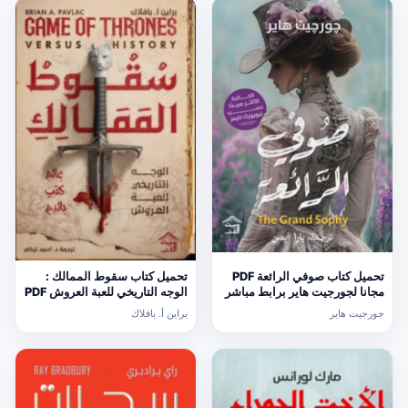
تحميل كتاب صوفي الرائعة PDF
تحميل كتاب سقوط الممالك :
مجانا لجورجيت هاير برابط مباشر
الوجه التاريخي للعبة العروش PDF
مجانا
جورجيت هاير
براين أ. بافلاك