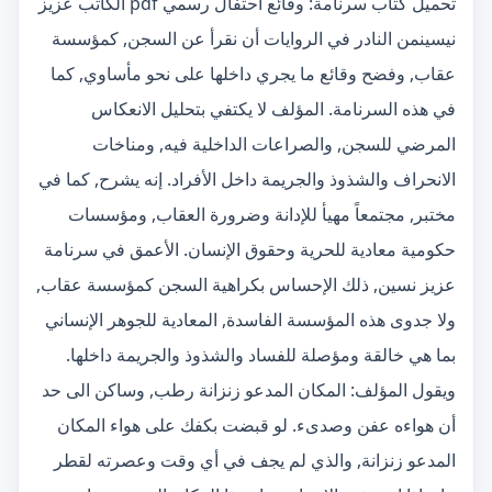
تحميل كتاب سرنامة: وقائع احتفال رسمي pdf الكاتب عزيز
نيسينمن النادر في الروايات أن نقرأ عن السجن, كمؤسسة
عقاب, وفضح وقائع ما يجري داخلها على نحو مأساوي, كما
في هذه السرنامة. المؤلف لا يكتفي بتحليل الانعكاس
المرضي للسجن, والصراعات الداخلية فيه, ومناخات
الانحراف والشذوذ والجريمة داخل الأفراد. إنه يشرح, كما في
مختبر, مجتمعاً مهيأ للإدانة وضرورة العقاب, ومؤسسات
حكومية معادية للحرية وحقوق الإنسان. الأعمق في سرنامة
عزيز نسين, ذلك الإحساس بكراهية السجن كمؤسسة عقاب,
ولا جدوى هذه المؤسسة الفاسدة, المعادية للجوهر الإنساني
بما هي خالقة ومؤصلة للفساد والشذوذ والجريمة داخلها.
ويقول المؤلف: المكان المدعو زنزانة رطب, وساكن الى حد
أن هواءه عفن وصدىء. لو قبضت بكفك على هواء المكان
المدعو زنزانة, والذي لم يجف في أي وقت وعصرته لقطر