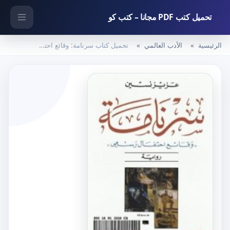
تحميل كتب PDF مجانا – كتب كو
الرئيسية
الأدب العالمي
تحميل كتاب سرنامة: وقائع احتفال رسمي PDF تأليف عزيز نيسين مجانا [كامل]