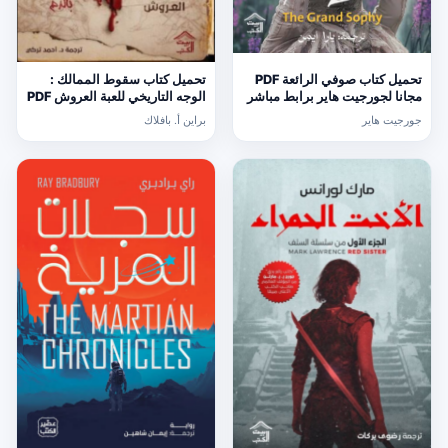
تحميل كتاب صوفي الرائعة PDF
تحميل كتاب سقوط الممالك :
مجانا لجورجيت هاير برابط مباشر
الوجه التاريخي للعبة العروش PDF
مجانا
جورجيت هاير
براين أ. بافلاك