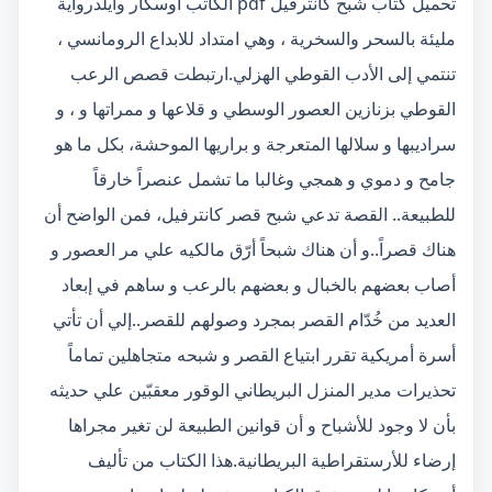
تحميل كتاب شبح كانترفيل pdf الكاتب أوسكار وايلدرواية
مليئة بالسحر والسخرية ، وهي امتداد للابداع الرومانسي ،
تنتمي إلى الأدب القوطي الهزلي.ارتبطت قصص الرعب
القوطي بزنازين العصور الوسطي و قلاعها و ممراتها و ، و
سراديبها و سلالها المتعرجة و براريها الموحشة، بكل ما هو
جامح و دموي و همجي وغالبا ما تشمل عنصراً خارقاً
للطبيعة.. القصة تدعي شبح قصر كانترفيل، فمن الواضح أن
هناك قصراً..و أن هناك شبحاً أرّق مالكيه علي مر العصور و
أصاب بعضهم بالخبال و بعضهم بالرعب و ساهم في إبعاد
العديد من خُدّام القصر بمجرد وصولهم للقصر..إلي أن تأتي
أسرة أمريكية تقرر ابتياع القصر و شبحه متجاهلين تماماً
تحذيرات مدير المنزل البريطاني الوقور معقبّين علي حديثه
بأن لا وجود للأشباح و أن قوانين الطبيعة لن تغير مجراها
إرضاء للأرستقراطية البريطانية.هذا الكتاب من تأليف