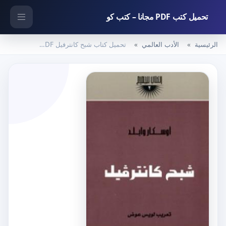
تحميل كتب PDF مجانا – كتب كو
الرئيسية
الأدب العالمي
تحميل كتاب شبح كانترفيل PDF تأليف أوسكار وايلد مجانا [كامل]