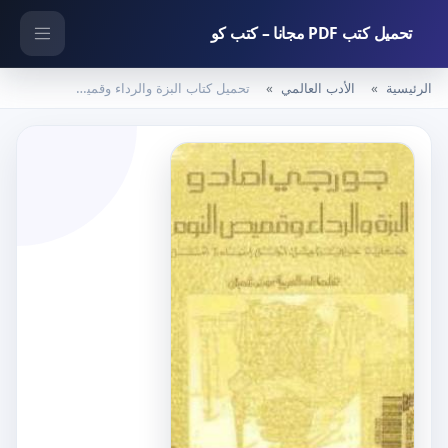
تحميل كتب PDF مجانا – كتب كو
الرئيسية
الأدب العالمي
تحميل كتاب البزة والرداء وقميص النوم PDF تأليف جورج أمادو مجانا [كامل]