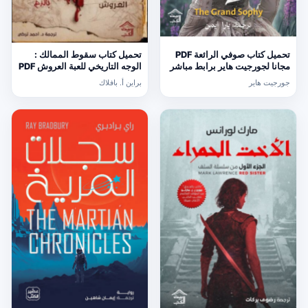
تحميل كتاب صوفي الرائعة PDF
تحميل كتاب سقوط الممالك :
مجانا لجورجيت هاير برابط مباشر
الوجه التاريخي للعبة العروش PDF
مجانا
جورجيت هاير
براين أ. بافلاك