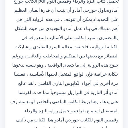
تحميل كتاب البزة والرداء وقميص النوم pdf الكاتب جورج
أمادويحاول جورجي آمادو أن يثبت أن قدرة الفنان العظيم
على التجديد لا يمكن أن تتوقف ، في هذه الرواية التي هي
أهم مدماك في بناء عمل آمادو التجديدي من حيث الشكل
والمضمون ، تمرد الكاتب على الأساليب المعروفة في
الكتابة الروائية ، فاختفت معالم السرد التقليدي وتشابكت
الضمائر مع بعضها بين المتكلم والمخاطب والغائب ، وبرغم
جنوح هذه الرواية إلى ما يتعدى الواقعية ، وهو نفسه يدعوها
حكاية خرافية فإن الواقع المتخيل لحمها الأساسية ، فعشنا
مرة أخرى في أجواء الكابوس النازي الفاشي ، لقد عالج
آمادو أثر النازية في البرازيل مستوحياً مما حدث لفرنسا
على يدها ، وهنا يربط الكاتب الماضي بالحاضر ليبلغ مشارف
المستقبل.استمتع بقراءة وتحميل رواية البزة والرداء
وقميص النوم للكاتب جورجي آمادو.هذا الكتاب من تأليف