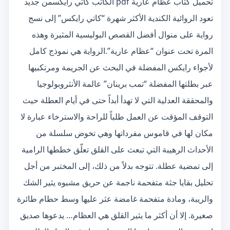
تحميل كتاب عظام عارية pdf الكاتب كاتي رايكسمن جديد
تعود الروائية الكندية الأكثر شهرة “كاتي رايكس” إلى نسج
رواية على منوال أفضل القصص البوليسية المثيرة وهذه
المرة تحت عنوان “عظام عارية”.الرواية هي نموذج كامل
لأجواء رايكس المفضلة في البحث عن الجريمة ومرتكبيها
عبر بطلتها المفضلة “تمب برينان” عالمة الأنثروبولوجيا
والمحققة العدلية التي لا تهدأ أبداً حتى في أيام العطلة حيث
التوقف المؤقت عن العمل طلباً للراحة والاسترخاء عبارة لا
مكان لها في قاموس مفرداتها وهي تخوض سلسلة من
الأحداث الرهيبة التي تبعث على القلق تعلّق خططها الرامية
إلى تمضية عطلة. تتوجه بدلاً من ذلك، إلى المختبر من أجل
تحليل بقايا جثة متفحمة ناجمة عن حريق مشبوه يثير الشك
والريبة، ومادة متفحمة غامضة عثر عليها وسط حطام طائرة
صغيرة. إلا أن أكثر ما يثير القلق هي العظام… يدعوها صديق