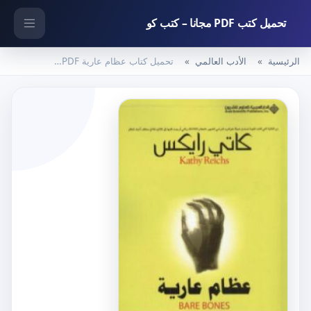
تحميل كتب PDF مجانا – كتب كو
الرئيسية
الأدب العالمي
تحميل كتاب عظام عارية PDF تأليف كاتي رايكس مجانا [كامل]