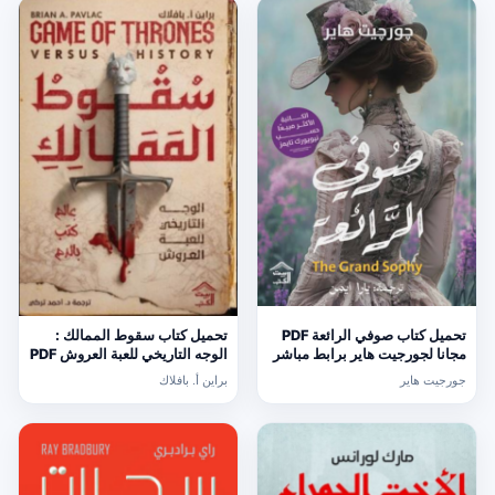
تحميل كتاب صوفي الرائعة PDF
تحميل كتاب سقوط الممالك :
مجانا لجورجيت هاير برابط مباشر
الوجه التاريخي للعبة العروش PDF
مجانا
جورجيت هاير
براين أ. بافلاك