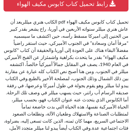
رابط تحميل كتاب كابوس مكيف الهواء
تحميل كتاب كابوس مكيف الهواء pdf الكاتب هنري ميللربعد أن
عاش هنري ميللر سنواته الأربعين في أوربا، راح يشعر بقدر كبير
من الحنين إلى اميركا مسقط رأسه، حين اكتشف ما سيسميه
“مرفأ أمان وسعادة” في الجنوب الأميركي، حيث استقر راضياً
مفضلاً البقاء هناك على العودة إلى أوربا.والحقيقة أن كتاب “كابوس
مكيف الهواء” بقدر ما يتحدث بكراهية واشمئزاز عن القبح الأميركي
في العام 1940، يصف في المقابل جمالاً أميركياً خالصاً، اكتشفه
ميللر في الجنوب. ومن هنا أصبح نص الكتاب كله عبارة عن مقارنة
بين ذلك الشمال وذلك الجنوب، لمصلحة الأخير بالطبع.وفي الكتاب
يبدو لنا ميللر وهو يقوم يجولة في طول أميركا وعرضها، في رفقة
صديقه الرسام آب راتنر، حيث يسهب ميللر في وصف تلك الرحلة.
أما الكابوس الذي يتحدث عنه عنوان الكتاب فهو، بحسب ميللر،
الحياة الأميركية نفسها، هذه الحياة التي بدت خاضعة تماماً
لمتطلبات الصناعة والاستهلاك وطغيان الآلة، وتطلعات الصعود
الاجتماعي السريع، مهما كان ثمنه، الذين كانت تسعى إليه، بضراوة،
فئات اجتماعية عدة.وفي الكتاب أيضاً يبدو لنا ميللر متجدد الأمل،