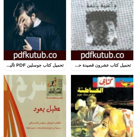
تحميل كتاب عشرون قصيدة حب وأغنية يائسة PDF تأليف بابلو نيرودا مجانا [كامل]
تحميل كتاب جوسلين PDF تأليف ألفونس دو لامارتين مجانا [كامل]