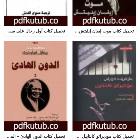
تحميل كتاب موت إيفان إيليتش PDF تأليف ليو تولستوي مجانا [كامل]
تحميل كتاب أول رجال على سطح القمر PDF تأليف هربرت جورج ويلز مجانا [كامل]
تحميل كتاب موديراتو كانتابيل PDF تأليف مارغريت دوراس مجانا [كامل]
تحميل كتاب الدون الهادئ – المجلد الثالث PDF تأليف ميخائيل شولوخوف مجانا [كامل]