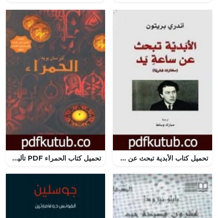
تحميل كتاب الأبدية تبحث عن ساعة يد PDF تأليف مبارك وساط مجانا [كامل]
تحميل كتاب الحمراء PDF تأليف كيرستن بويه مجانا [كامل]