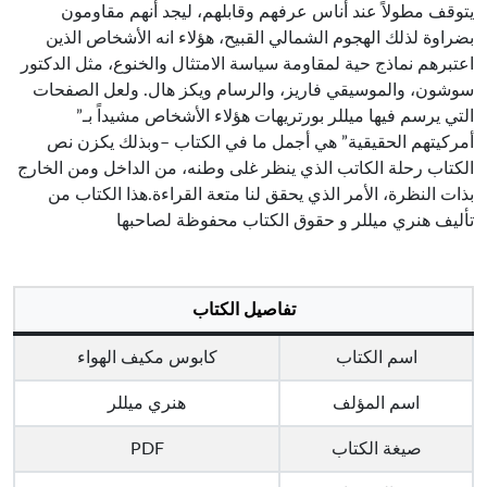
يتوقف مطولاً عند أناس عرفهم وقابلهم، ليجد أنهم مقاومون
بضراوة لذلك الهجوم الشمالي القبيح، هؤلاء انه الأشخاص الذين
اعتبرهم نماذج حية لمقاومة سياسة الامتثال والخنوع، مثل الدكتور
سوشون، والموسيقي فاريز، والرسام ويكز هال. ولعل الصفحات
التي يرسم فيها ميللر بورتريهات هؤلاء الأشخاص مشيداً بـ”
أمركيتهم الحقيقية” هي أجمل ما في الكتاب –وبذلك يكزن نص
الكتاب رحلة الكاتب الذي ينظر غلى وطنه، من الداخل ومن الخارج
بذات النظرة، الأمر الذي يحقق لنا متعة القراءة.هذا الكتاب من
تأليف هنري ميللر و حقوق الكتاب محفوظة لصاحبها
تفاصيل الكتاب
اسم الكتاب
كابوس مكيف الهواء
اسم المؤلف
هنري ميللر
صيغة الكتاب
PDF