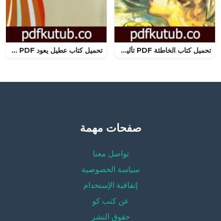
تحميل كتاب الخاطئة PDF تأليف سومرست موم مجانا [كامل]
تحميل كتاب عطيل يعود PDF تأليف نيكوس كازانتزاكيس مجانا [كامل]
صفحات مهمة
تواصل معنا
سياسة الخصوصية
إتفاقية الإستخدام
عن كتب كو
حقوق النشر