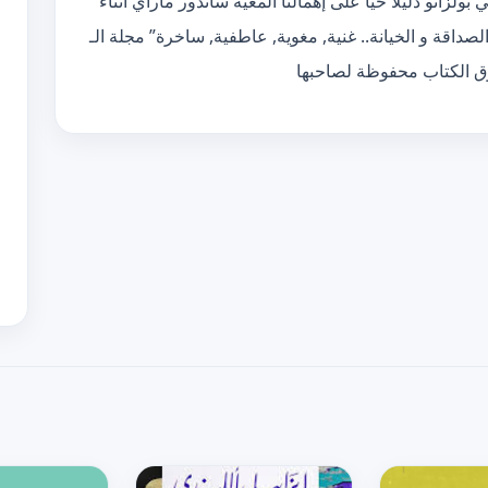
 بولزانو دليلا حيا على إهمالنا ألمعية ساندور ماراي أثناء
صداقة و الخيانة.. غنية, مغوية, عاطفية, ساخرة” مجلة الـ