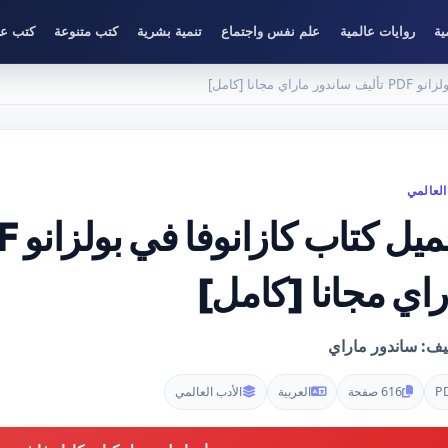
ية
روايات عالمية
علم نفس واجتماع
تنمية بشرية
كتب متنوعة
كتب عل
 مجانا [كامل]
العالمي
راي مجانا [كامل]
يف: ساندور ماراي
P
616 صفحة
العربية
الأدب العالمي