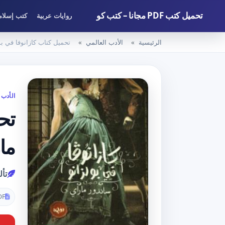
تحميل كتب PDF مجانا – كتب كو
روايات عربية
كتب إسلام
الرئيسية
الأدب العالمي
تحميل كتاب كازانوفا في بولزانو PDF تأليف ساندور ماراي
الأدب 
ما
تأل
DF