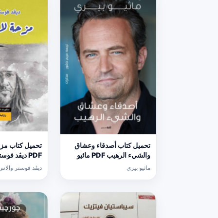
تحميل كتاب أصدقاء وعشاق
تحميل كتاب مزحة
والشيء الرهيب PDF ماثيو
PDF ديڤد فو
بيري مجانا برابط مباشر
برابط مباشر
ماثيو بيري
ديڤد فوستر والاس