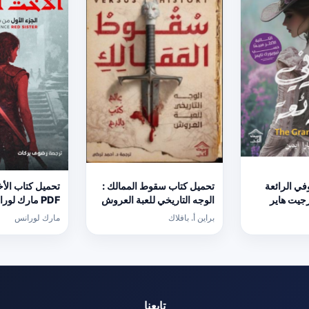
ي الرائعة
تحميل كتاب سقوط الممالك :
تحميل كتاب الأ
ورجيت هاير
الوجه التاريخي للعبة العروش
PDF مارك لور
PDF مجانا
برابط مباشر
براين أ. بافلاك
مارك لورانس
تابعنا