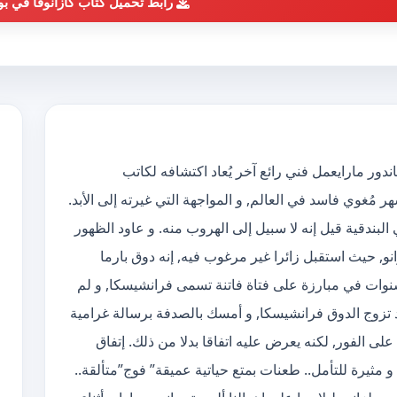
رابط تحميل كتاب كازانوفا في بول
وفا في بولزانو pdf الكاتب ساندور مارايعمل فني رائع آخر يُعاد اكتشافه لكاتب
مُغوي فاسد في العالم, و المواجهة التي غيرته إلى الأبد.
فا عام 1756 من سجن في البندقية قيل إنه لا سبيل إلى الهروب منه. و عاود الظهور
, حيث استقبل زائرا غير مرغوب فيه, إنه دوق بارما
 سنوات في مبارزة على فتاة فاتنة تسمى فرانشيسكا, و لم
 قد تزوج الدوق فرانشيسكا, و أمسك بالصدفة برسالة غرامية
على الفور, لكنه يعرض عليه اتفاقا بدلا من ذلك. إتفاق
مثيرة للتأمل.. طعنات بمتع حياتية عميقة” فوج”متألقة..