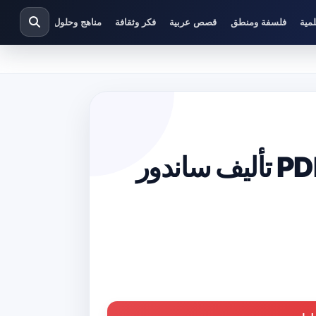
مية
فلسفة ومنطق
قصص عربية
فكر وثقافة
مناهج وحلول دراسية
تحميل كتاب كازانوفا في بولزانو PDF تأليف ساندور