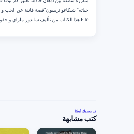
مبارزة شائكة بين أذهان حادة.. تعتبر كازانوفا في
حياته” شيكاغو تريبيون”قصة فاتنة عن الحب و ال
Elle.هذا الكتاب من تأليف ساندور ماراي و حقوق الكتاب محفوظة لصاحبها
قد يعجبك أيضًا
كتب مشابهة