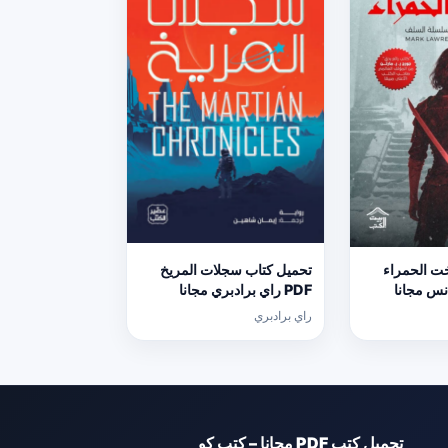
خت الحمراء
تحميل كتاب سجلات المريخ
انس مجانا
PDF راي برادبري مجانا
راي برادبري
تحميل كتب PDF مجانا – كتب كو