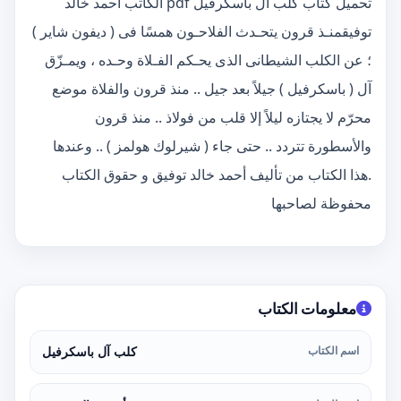
تحميل كتاب كلب آل باسكرفيل pdf الكاتب أحمد خالد
توفيقمنـذ قرون يتحـدث الفلاحـون همسًا فى ( ديفون شاير )
؛ عن الكلب الشيطانى الذى يحـكم الفـلاة وحـده ، ويمـزّق
آل ( باسكرفيل ) جيلاً بعد جيل .. منذ قرون والفلاة موضع
محرّم لا يجتازه ليلاً إلا قلب من فولاذ .. منذ قرون
والأسطورة تتردد .. حتى جاء ( شيرلوك هولمز ) .. وعندها
.هذا الكتاب من تأليف أحمد خالد توفيق و حقوق الكتاب
محفوظة لصاحبها
معلومات الكتاب
اسم الكتاب
كلب آل باسكرفيل