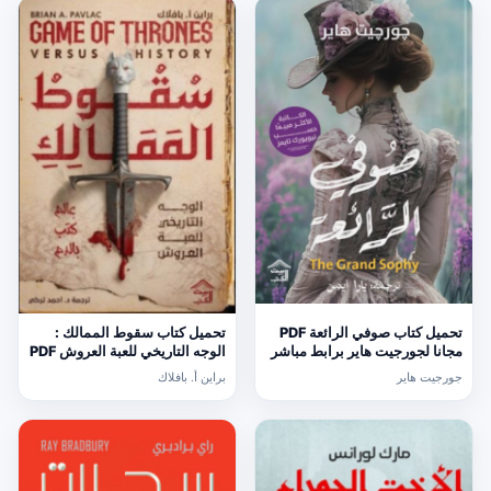
تحميل كتاب صوفي الرائعة PDF
تحميل كتاب سقوط الممالك :
مجانا لجورجيت هاير برابط مباشر
الوجه التاريخي للعبة العروش PDF
مجانا
جورجيت هاير
براين أ. بافلاك