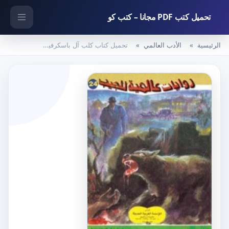
تحميل كتب PDF مجانا – كتب كو
الرئيسية
الأدب العالمي
تحميل كتاب كلب آل باسكرفيل PDF تأليف أحمد خالد توفيق مجانا [كامل]