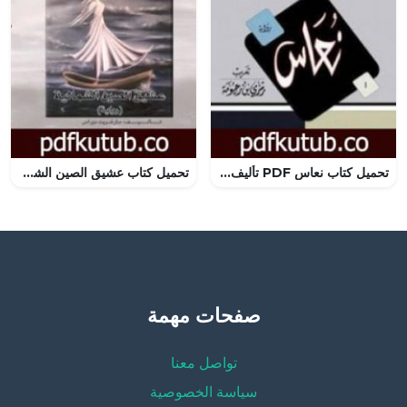
تحميل كتاب نعاس PDF تأليف هاروكي موراكامي مجانا [كامل]
تحميل كتاب عشيق الصين الشمالية PDF تأليف مارغريت دوراس مجانا [كامل]
صفحات مهمة
تواصل معنا
سياسة الخصوصية