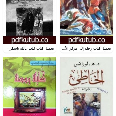
تحميل كتاب رحلة إلى مركز الأرض PDF تأليف نبيل فاروق مجانا [كامل]
تحميل كتاب كلب عائلة باسكرفيل – شارلوك هولمز – ترجمة: عربي – إنجليزي PDF تأليف آرثر كونان دويل مجانا [كامل]