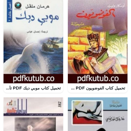
تحميل كتاب الفوضويون PDF تأليف أوسكار وايلد مجانا [كامل]
تحميل كتاب موبي ديك PDF تأليف هرمان ملفل مجانا [كامل]