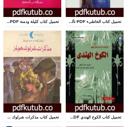
تحميل كتاب الخاطىء PDF تأليف ديفيد هربرت لورانس مجانا [كامل]
تحميل كتاب كليلة ودمنة PDF تأليف عبد الله بن المقفع مجانا [كامل]
تحميل كتاب الكوخ الهندي PDF تأليف برناردين دي سان بيار مجانا [كامل]
تحميل كتاب مذكرات شرلوك هولمز – شارلوك هولمز PDF تأليف آرثر كونان دويل مجانا [كامل]