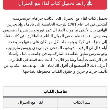
رابط تحميل كتاب لقاء مع الجنرال
تحميل كتاب لقاء مع الجنرال pdf الكاتب جراهام جرينحزمت
أمتعتي في آب عام 1981 للرحلة الخامسة إلى باناما ، وإذ بجرس
الهاتف يرن لأتلقى نبأ موت الجنرال عمر توريخوس هيريرا ، مضيفي
وصديقي . فقد تحطمت في الجبال البانامية الطائرة التي كانت تقله
إلى منزله في كوكليزيتو ، مات كل من كان على متنها بعد بضعة
أيام قال لي الرقيب شوشو ، المدعى خوسي دي يزوس مارتيتيز ،
وهو مدرس سابق للفلسفة الماركسية في جامعة باناما ، وأستاذ
في الرياضيات أيضاً وشاعر قال : ” كانت ثمة قنبلة في الطائرة .
أعرف ذلك لا أستطيع أن أقول لك لماذا على الهاتف.هذا الكتاب من
تأليف جراهام جرين و حقوق الكتاب محفوظة لصاحبها
تفاصيل الكتاب
اسم الكتاب
لقاء مع الجنرال