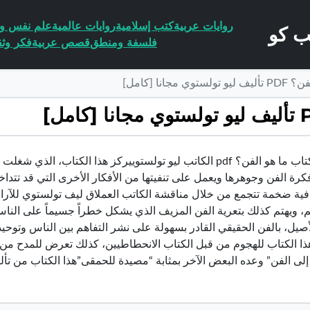
روايات عربية
كتب إسلامية
روايات عالمية
علم نفس وا
فلسفة ومنطق
قصص عربية
فكر وثق
جانا [كامل]
تحميل كتاب ما هو الفن؟ pdf الكاتب ليو تولستوييركز هذا الك
رة الفن وجوهرها ويعمل على تنفيتها من الأفكار الأخرى التي قد تتداخ
افية ضخمة تتجمع من خلال مناقشة الكاتب العملاق ليف تولستوي للآراء
م، ويهتم كذلك بتعرية الفن المزيف الذي يشكل خطراً جسيماً على النا
أصيل، بالفن الحقيقي القادر بسهولة على نشر التفاهم بين الناس وتوحيد
ا الكتاب للهجوم من قبل الكتاب الانحطاطيين، كذلك تعرض للمدح من كب
 إلى الفن” وعده البعض الآخر بمثابة “مصيدة للحمقى”هذا الكتاب من ت