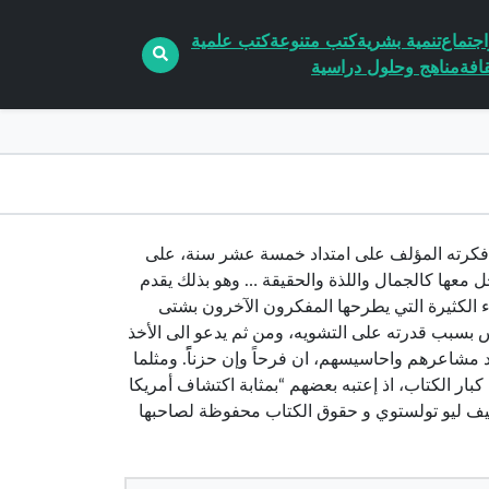
جتماع
تنمية بشرية
كتب متنوعة
كتب علمية
افة
مناهج وحلول دراسية
تاب، الذي شغلت فكرته المؤلف على امتداد خمسة عشر سنة، على
ل معها كالجمال واللذة والحقيقة … وهو بذلك يقدم
 الكثيرة التي يطرحها المفكرون الآخرون بشتى
س بسبب قدرته على التشويه، ومن ثم يدعو الى الأخذ
 مشاعرهم واحاسيسهم، ان فرحاً وإن حزناًً. ومثلما
ار الكتاب، اذ إعتبه بعضهم “بمثابة اكتشاف أمريكا
أليف ليو تولستوي و حقوق الكتاب محفوظة لصاحبها