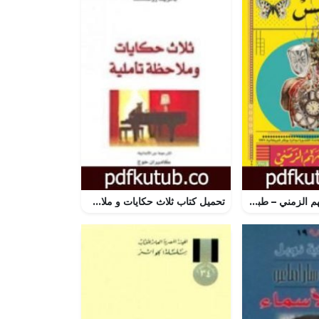
تحميل كتاب السهم الزمني – طبيعة الجريمة PDF تأليف مارتن أميس مجانا [كامل]
تحميل كتاب ثلاث حكايات و ملاحظة تأملية PDF تأليف باتريك زوسكيند مجانا [كامل]