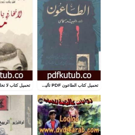
تحميل كتاب الطاعون PDF تأليف ألبير كامو مجانا [كامل]