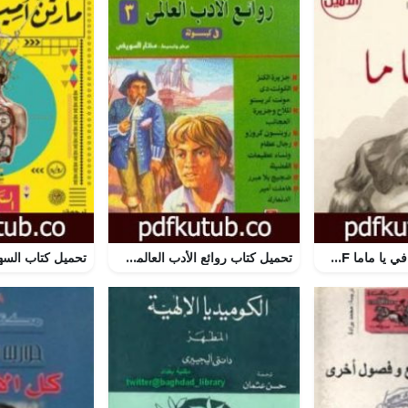
تحميل كتاب لا تخافي يا ماما PDF تأليف نودار دومبادزه مجانا [كامل]
تحميل كتاب روائع الأدب العالمي في كبسولة جـ 3 PDF تأليف مختار السويفي مجانا [كامل]