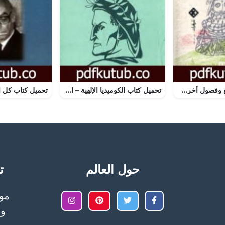
تحميل كتاب الربيع وفصول أخرى PDF تأليف جان ماري لوكليزيو مجانا [كامل]
تحميل كتاب الكوميديا الإلهية – المطهر PDF تأليف دانتي أليغييري مجانا [كامل]
حول العالم
تح
وا