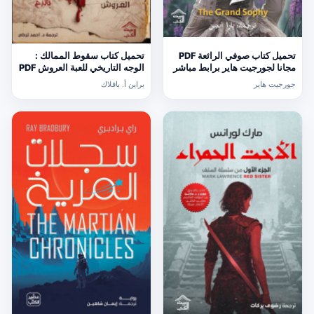
تحميل كتاب صوفي الرائعة PDF
تحميل كتاب سقوط الممالك :
مجانا لجورجيت هاير برابط مباشر
الوجه التاريخي للعبة العروش PDF
مجانا
جورجيت هاير
براين أ. بافلاك