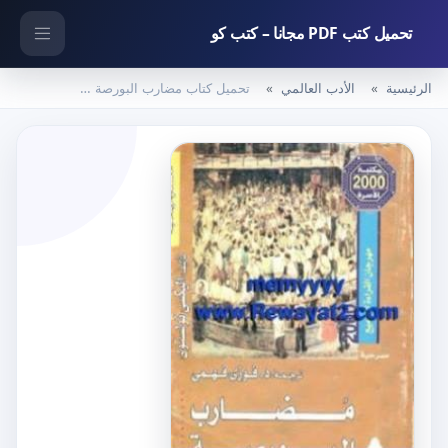
تحميل كتب PDF مجانا – كتب كو
الرئيسية
الأدب العالمي
تحميل كتاب مضارب البورصة PDF تأليف ألكسي تولستوي مجانا [كامل]