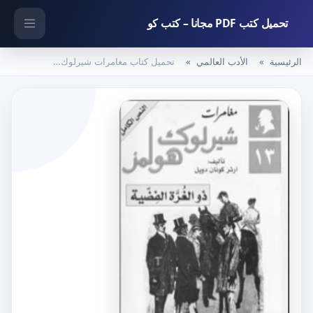
تحميل كتب PDF مجانا – كتب كو
الرئيسية
الأدب العالمي
تحميل كتاب مغامرات شيرلوك هولمز – ذو الغرة الفضية PDF تأليف آرثر كونان دويل مجانا [كامل]