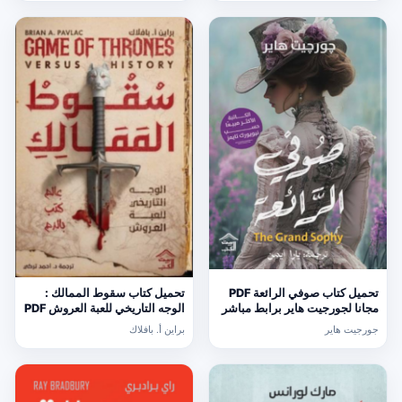
تحميل كتاب صوفي الرائعة PDF
تحميل كتاب سقوط الممالك :
مجانا لجورجيت هاير برابط مباشر
الوجه التاريخي للعبة العروش PDF
مجانا
جورجيت هاير
براين أ. بافلاك