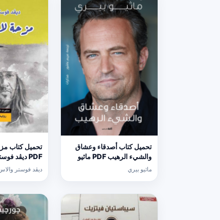
تحميل كتاب أصدقاء وعشاق
تحميل كتاب مزحة
والشيء الرهيب PDF ماثيو
PDF ديڤد فو
بيري مجانا برابط مباشر
برابط مباشر
ماثيو بيري
ديڤد فوستر والاس