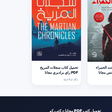
خت الحمراء
تحميل كتاب سجلات المريخ
انس مجانا
PDF راي برادبري مجانا
راي برادبري
تحميل كتب PDF مجانا – كتب كو