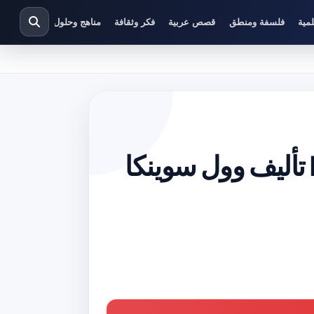
مية
فلسفة ومنطق
قصص عربية
فكر وثقافة
مناهج وحلول دراسية
تحميل كتاب موسم الفوضى PDF تأليف وول سوينكا