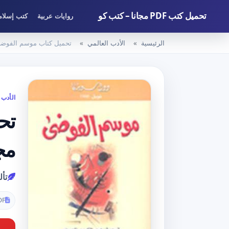
تحميل كتب PDF مجانا – كتب كو
روايات عربية
كتب إسلام
الرئيسية
الأدب العالمي
تحميل كتاب موسم الفوضى PDF تأليف وول سوينكا مجانا [
الأدب 
مج
تأ
DF