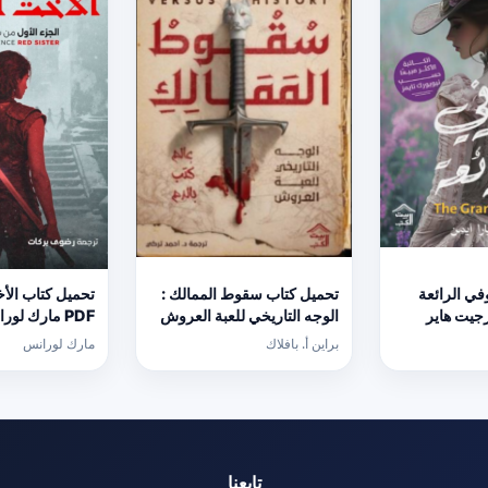
ي الرائعة
تحميل كتاب سقوط الممالك :
تحميل كتاب الأ
ورجيت هاير
الوجه التاريخي للعبة العروش
PDF مارك لور
PDF مجانا
برابط مباشر
براين أ. بافلاك
مارك لورانس
تابعنا