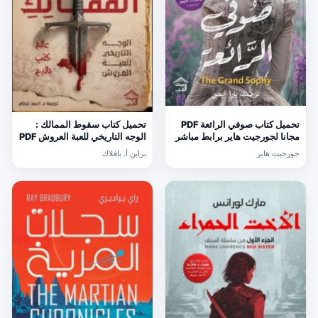
تحميل كتاب صوفي الرائعة PDF
تحميل كتاب سقوط الممالك :
مجانا لجورجيت هاير برابط مباشر
الوجه التاريخي للعبة العروش PDF
مجانا
جورجيت هاير
براين أ. بافلاك