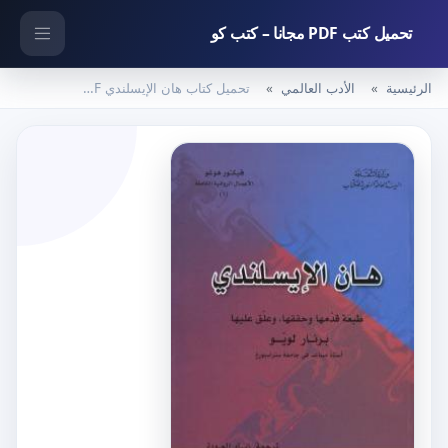
تحميل كتب PDF مجانا – كتب كو
الرئيسية
الأدب العالمي
تحميل كتاب هان الإيسلندي PDF تأليف فيكتور هوجو مجانا [كامل]