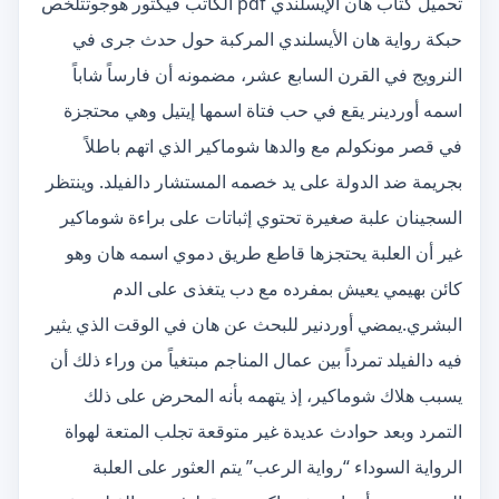
تحميل كتاب هان الإيسلندي pdf الكاتب فيكتور هوجوتتلخص
حبكة رواية هان الأيسلندي المركبة حول حدث جرى في
النرويج في القرن السابع عشر، مضمونه أن فارساً شاباً
اسمه أوردينر يقع في حب فتاة اسمها إيتيل وهي محتجزة
في قصر مونكولم مع والدها شوماكير الذي اتهم باطلاً
بجريمة ضد الدولة على يد خصمه المستشار دالفيلد. وينتظر
السجينان علبة صغيرة تحتوي إثباتات على براءة شوماكير
غير أن العلبة يحتجزها قاطع طريق دموي اسمه هان وهو
كائن بهيمي يعيش بمفرده مع دب يتغذى على الدم
البشري.يمضي أوردنير للبحث عن هان في الوقت الذي يثير
فيه دالفيلد تمرداً بين عمال المناجم مبتغياً من وراء ذلك أن
يسبب هلاك شوماكير، إذ يتهمه بأنه المحرض على ذلك
التمرد وبعد حوادث عديدة غير متوقعة تجلب المتعة لهواة
الرواية السوداء “رواية الرعب” يتم العثور على العلبة