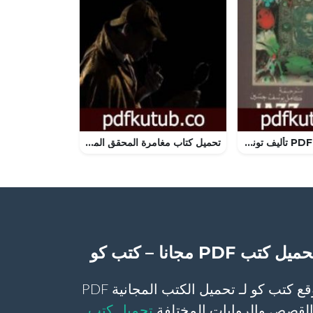
تحميل كتاب جاز PDF تأليف توني موريسون مجانا [كامل]
تحميل كتاب مغامرة المحقق المحتضر PDF تأليف آرثر كونان دويل مجانا [كامل]
ميل كتب PDF مجانا – كتب كو
موقع كتب كو لـ تحميل الكتب المجانية PDF
لقصص والروايات المختلفة
تحميل كتب