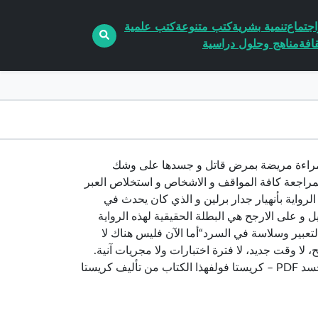
جتماع
تنمية بشرية
كتب متنوعة
كتب علمية
افة
مناهج وحلول دراسية
د تروي سيرة إمراءة مريضة بمرض قاتل و جسدها على وشك
أ بمراجعة كافة المواقف و الاشخاص و استخلاص العبر
رواية بأنهيار جدار برلين و الذي كان يحدث في
و على الارجح هي البطلة الحقيقية لهذه الرواية
عبير وسلاسة في السرد“أما الآن فليس هناك لا
، لا وقت جديد، لا فترة اختبارات ولا مجريات آنية.
غرق كل وقتي في انعدام الوقت، يضيع وقتي مثل اللاوقت”.تحميل كتاب هذا الجسد PDF – كريستا فولفهذا الكتاب من تأليف كريستا