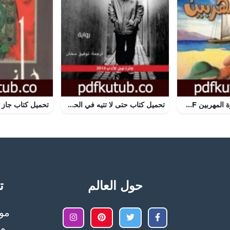
تحميل كتاب جزيرة المهربين PDF تأليف أغاثا كريستي مجانا [كامل]
تحميل كتاب حتى لا تتيه في الحي PDF تأليف باتريك موديانو مجانا [كامل]
حول العالم
تح
وا