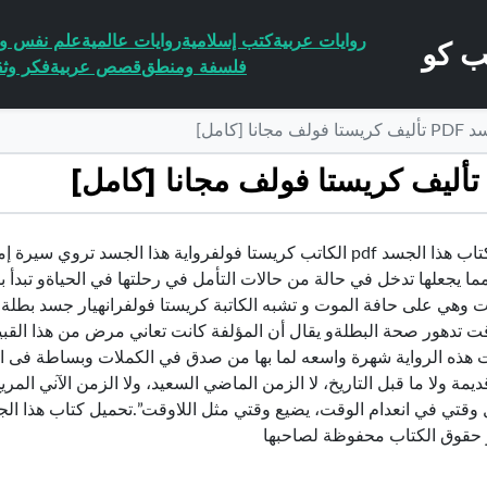
روايات عربية
كتب إسلامية
روايات عالمية
علم نفس وا
فلسفة ومنطق
قصص عربية
فكر وثق
 [كامل]
تحميل كتاب هذا الجسد pdf الكاتب كريستا فولفرواية هذا الجس
 مما يجعلها تدخل في حالة من حالات التأمل في رحلتها في الحياةو تبد
 وهي على حافة الموت و تشبه الكاتبة كريستا فولفرانهيار جسد بطلة ال
 تدهور صحة البطلةو يقال أن المؤلفة كانت تعاني مرض من هذا القبيل 
ت هذه الرواية شهرة واسعه لما بها من صدق في الكملات وبساطة فى الت
مة ولا ما قبل التاريخ، لا الزمن الماضي السعيد، ولا الزمن الآني المريح
حقوق الكتاب محفوظة لصاحبها