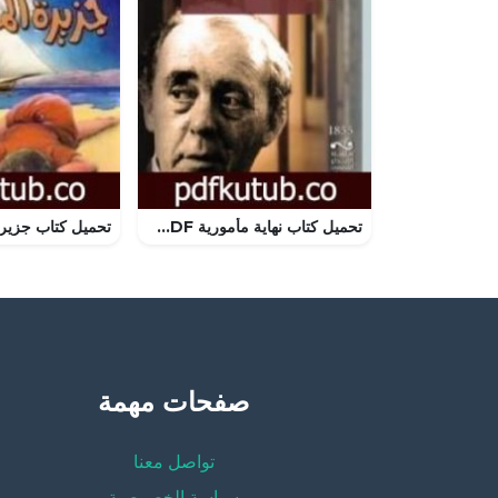
تحميل كتاب نهاية مأمورية PDF تأليف هاينريش بول مجانا [كامل]
صفحات مهمة
تواصل معنا