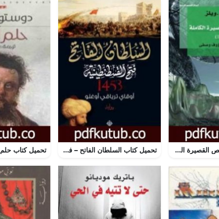
تحميل كتاب القصص القصيرة الكاملة 1 PDF تأليف هربرت جورج ويلز مجانا [كامل]
تحميل كتاب السلطان الفاتح – فتح القسطنطينية 1453 PDF تأليف أوقاي ترياقي أوغلو مجانا [كامل]