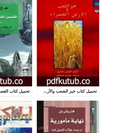
تحميل كتاب خبز الشعب والأرض الحمراء PDF تأليف ألفونس ساستري مجانا [كامل]