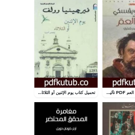
تحميل كتاب حلم العم PDF تأليف فيودور دوستويفسكي مجانا [كامل]
تحميل كتاب يوم الإثنين أو الثلاثاء وقصص أخرى PDF تأليف فرجينيا وولف مجانا [كامل]